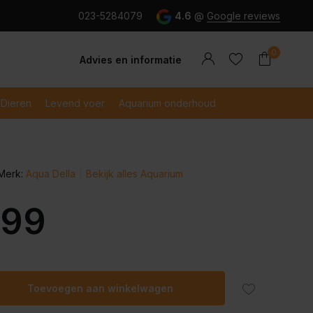
g en snel betaald met iDeal
023-5284079
4.6
@
Google reviews
0
Advies en informatie
Dieren
Levend voer
Aquarium onderhoud
Merk:
Aqua Della
Bekijk alles Aquarium
Account
Account
aanmaken
aanmaken
,99
Toevoegen aan winkelwagen