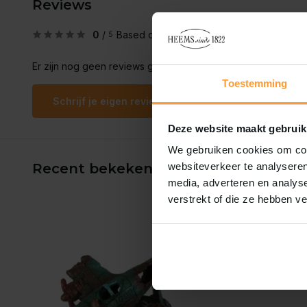
Reviews
0
/
Based on 0 reviews
5
Er zijn nog geen reviews geschreven over dit product..
Toestemming
Schrijf je eigen review
Deze website maakt gebruik
We gebruiken cookies om cont
Recent bekeken
websiteverkeer te analyseren
media, adverteren en analys
verstrekt of die ze hebben v