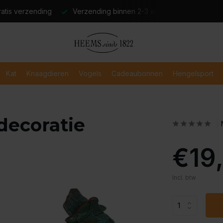
atis verzending
Verzending binnen 2-3 werkdagen
Veili
Kat
Knaagdieren
Vogels
Cadeaubonnen
Hengelsport
decoratie
€19
Incl. btw