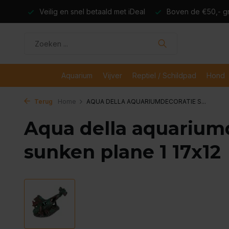
dagen
Veilig en snel betaald met iDeal
Boven de €50,- gr
Aquarium
Vijver
Reptiel / Schildpad
Hond
Terug
Home
AQUA DELLA AQUARIUMDECORATIE S...
Aqua della aquarium
sunken plane 1 17x12