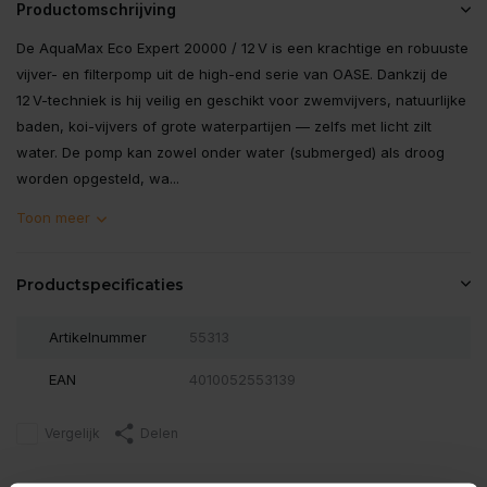
Productomschrijving
De AquaMax Eco Expert 20000 / 12 V is een krachtige en robuuste
vijver- en filterpomp uit de high-end serie van OASE. Dankzij de
12 V-techniek is hij veilig en geschikt voor zwemvijvers, natuurlijke
baden, koi-vijvers of grote waterpartijen — zelfs met licht zilt
water. De pomp kan zowel onder water (submerged) als droog
worden opgesteld, wa...
Toon meer
Productspecificaties
Artikelnummer
55313
EAN
4010052553139
Vergelijk
Delen