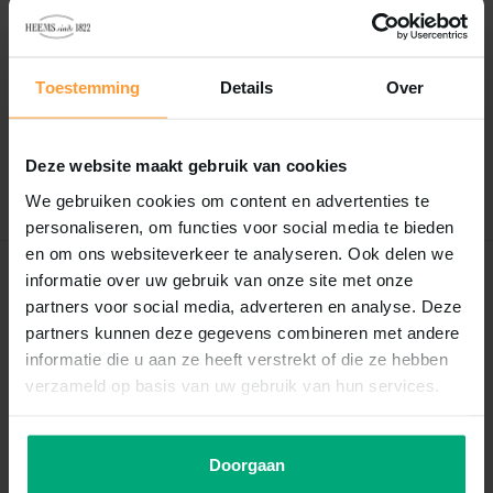
Reviews
0
/
Based on 0 reviews
5
Toestemming
Details
Over
Er zijn nog geen reviews geschreven over dit product..
Deze website maakt gebruik van cookies
Schrijf je eigen review
We gebruiken cookies om content en advertenties te
personaliseren, om functies voor social media te bieden
en om ons websiteverkeer te analyseren. Ook delen we
informatie over uw gebruik van onze site met onze
Recent bekeken
partners voor social media, adverteren en analyse. Deze
partners kunnen deze gegevens combineren met andere
informatie die u aan ze heeft verstrekt of die ze hebben
verzameld op basis van uw gebruik van hun services.
Doorgaan