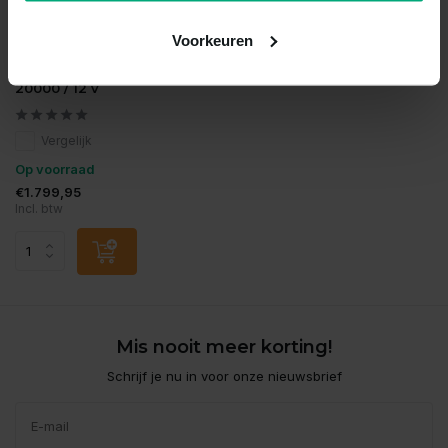
Voorkeuren
Oase
Aquamax eco expert
20000 / 12 v
Vergelijk
Op voorraad
€1.799,95
Incl. btw
Mis nooit meer korting!
Schrijf je nu in voor onze nieuwsbrief