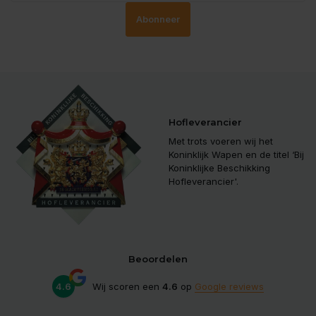
Abonneer
Hofleverancier
Met trots voeren wij het
Koninklijk Wapen en de titel ‘Bij
Koninklijke Beschikking
Hofleverancier'.
Beoordelen
4.6
Wij scoren een
4.6
op
Google reviews