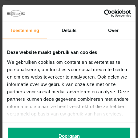
Reviews
Toestemming
Details
Over
0
/
Based on 0 reviews
5
Er zijn nog geen reviews geschreven over dit product..
Deze website maakt gebruik van cookies
We gebruiken cookies om content en advertenties te
Schrijf je eigen review
personaliseren, om functies voor social media te bieden
en om ons websiteverkeer te analyseren. Ook delen we
informatie over uw gebruik van onze site met onze
partners voor social media, adverteren en analyse. Deze
Recent bekeken
partners kunnen deze gegevens combineren met andere
informatie die u aan ze heeft verstrekt of die ze hebben
verzameld op basis van uw gebruik van hun services.
Doorgaan