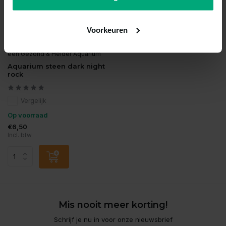
Voorkeuren
HS Aqua Producten | Alles voor
een Gezond & Helder Aquarium
Aquarium steen dark night
rock
Vergelijk
Op voorraad
€6,50
Incl. btw
Mis nooit meer korting!
Schrijf je nu in voor onze nieuwsbrief