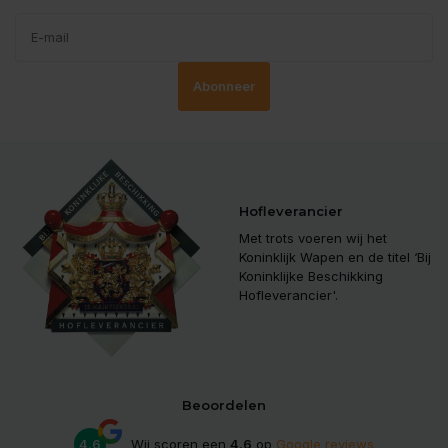
Abonneer
Hofleverancier
Met trots voeren wij het
Koninklijk Wapen en de titel ‘Bij
Koninklijke Beschikking
Hofleverancier'.
Beoordelen
4.6
Wij scoren een
4.6
op
Google reviews