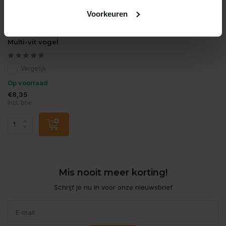
Voorkeuren
Beaphar
Multi-vit vogel
Vergelijk
Op voorraad
€8,35
Incl. btw
Mis nooit meer korting!
Schrijf je nu in voor onze nieuwsbrief