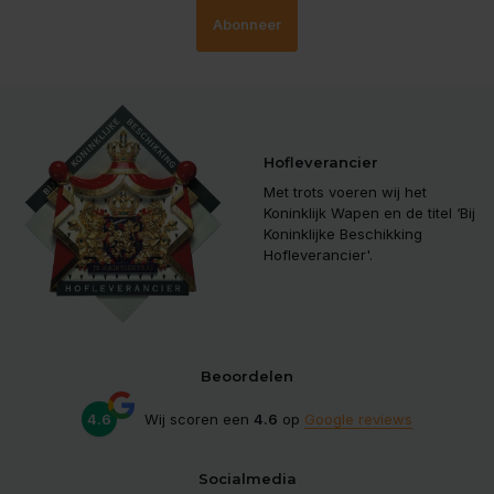
Abonneer
Hofleverancier
Met trots voeren wij het
Koninklijk Wapen en de titel ‘Bij
Koninklijke Beschikking
Hofleverancier'.
Beoordelen
4.6
Wij scoren een
4.6
op
Google reviews
Socialmedia