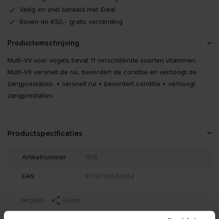
Veilig en snel betaald met iDeal
Boven de €50,- gratis verzending
Productomschrijving
Multi-Vit voor vogels bevat 11 verschillende soorten vitaminen.
Multi-Vit versnelt de rui, bevordert de conditie en verhoogt de
zangprestaties. • versnelt rui • bevordert conditie • verhoogt
zangprestaties
Productspecificaties
Artikelnummer
1815
EAN
8710729044934
Vergelijk
Delen