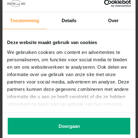
Reviews
Toestemming
Details
Over
0
/
Based on 0 reviews
5
Er zijn nog geen reviews geschreven over dit product..
Deze website maakt gebruik van cookies
We gebruiken cookies om content en advertenties te
Schrijf je eigen review
personaliseren, om functies voor social media te bieden
en om ons websiteverkeer te analyseren. Ook delen we
informatie over uw gebruik van onze site met onze
partners voor social media, adverteren en analyse. Deze
Recent bekeken
partners kunnen deze gegevens combineren met andere
informatie die u aan ze heeft verstrekt of die ze hebben
verzameld op basis van uw gebruik van hun services.
Doorgaan