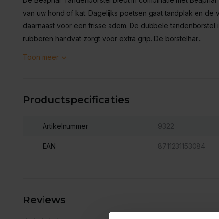
De Beaphar Tandenborstel biedt in combinatie met Beaphar 
van uw hond of kat. Dagelijks poetsen gaat tandplak en de 
daarnaast voor een frisse adem. De dubbele tandenborstel i
rubberen handvat zorgt voor extra grip. De borstelhar...
Toon meer
Productspecificaties
Artikelnummer
9322
EAN
8711231153084
Reviews