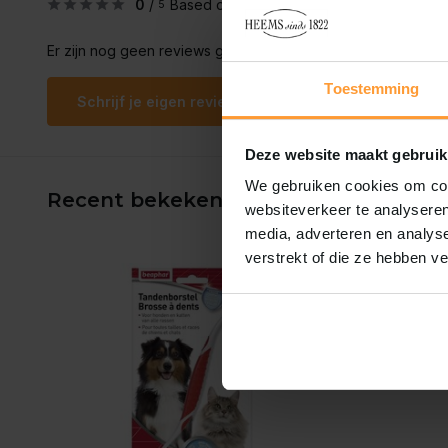
0
/
Based on 0 reviews
5
Er zijn nog geen reviews geschreven over dit product..
Toestemming
Schrijf je eigen review
Deze website maakt gebruik
We gebruiken cookies om cont
Recent bekeken
websiteverkeer te analyseren
media, adverteren en analys
verstrekt of die ze hebben v