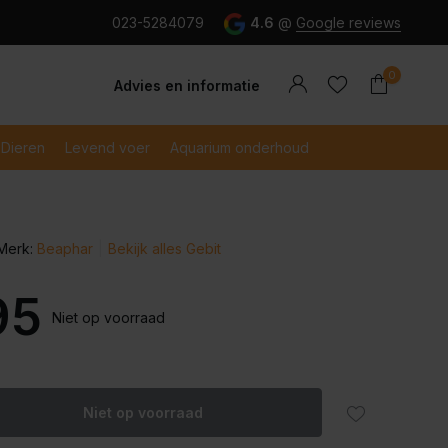
g en snel betaald met iDeal
023-5284079
4.6
@
Google reviews
0
Advies en informatie
Dieren
Levend voer
Aquarium onderhoud
Merk:
Beaphar
Bekijk alles Gebit
Account
Account
aanmaken
aanmaken
95
Niet op voorraad
Niet op voorraad