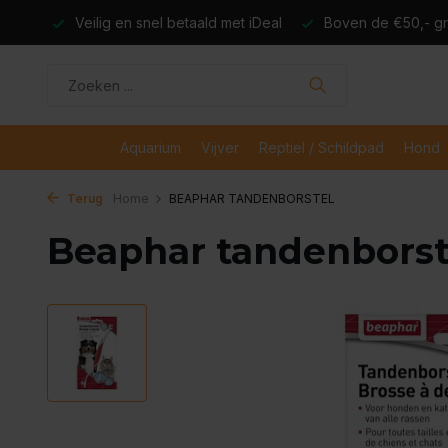
dagen
Veilig en snel betaald met iDeal
Boven de €50,- gr
Aquarium
Vijver
Reptiel / Schildpad
Hond
Terug
Home
BEAPHAR TANDENBORSTEL
Beaphar tandenborst