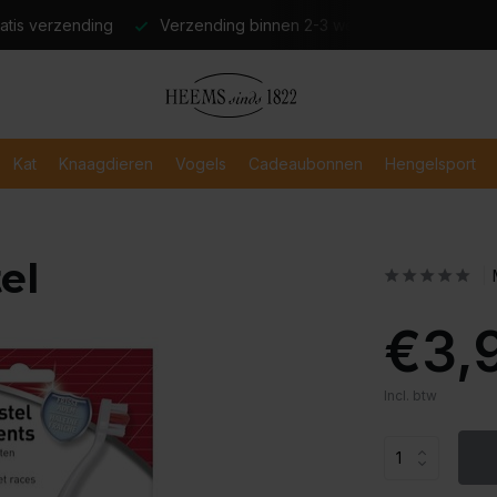
atis verzending
Verzending binnen 2-3 werkdagen
Veili
Kat
Knaagdieren
Vogels
Cadeaubonnen
Hengelsport
el
€3,
Incl. btw