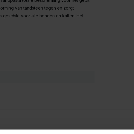
Tandpasta totale bescherming voor het gebit
vorming van tandsteen tegen en zorgt
s geschikt voor alle honden en katten. Het