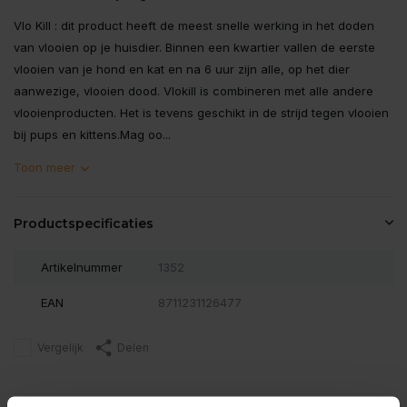
Vlo Kill : dit product heeft de meest snelle werking in het doden
van vlooien op je huisdier. Binnen een kwartier vallen de eerste
vlooien van je hond en kat en na 6 uur zijn alle, op het dier
aanwezige, vlooien dood. Vlokill is combineren met alle andere
vlooienproducten. Het is tevens geschikt in de strijd tegen vlooien
bij pups en kittens.Mag oo...
Toon meer
Productspecificaties
Artikelnummer
1352
EAN
8711231126477
Vergelijk
Delen