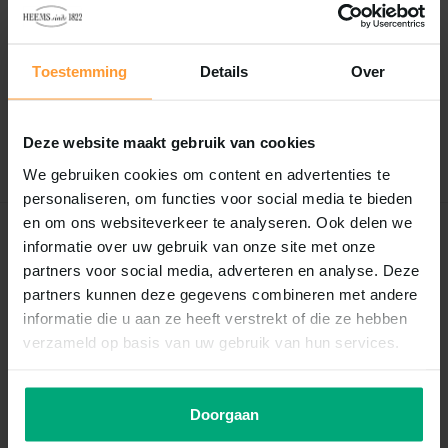
Reviews
0
/
Based on 0 reviews
5
Toestemming
Details
Over
Er zijn nog geen reviews geschreven over dit product..
Deze website maakt gebruik van cookies
Schrijf je eigen review
We gebruiken cookies om content en advertenties te
personaliseren, om functies voor social media te bieden
en om ons websiteverkeer te analyseren. Ook delen we
Recent bekeken
informatie over uw gebruik van onze site met onze
partners voor social media, adverteren en analyse. Deze
partners kunnen deze gegevens combineren met andere
informatie die u aan ze heeft verstrekt of die ze hebben
verzameld op basis van uw gebruik van hun services.
Doorgaan