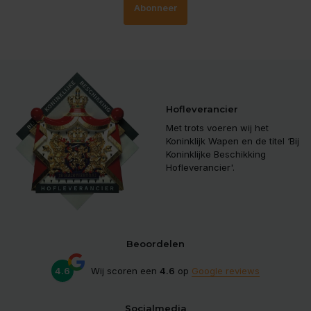
Abonneer
Hofleverancier
Met trots voeren wij het
Koninklijk Wapen en de titel ‘Bij
Koninklijke Beschikking
Hofleverancier'.
Beoordelen
4.6
Wij scoren een
4.6
op
Google reviews
Socialmedia