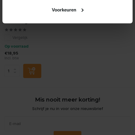
Voorkeuren
Beaphar
Beaphar vlo kill kat en
hond <11kg
Vergelijk
Op voorraad
€18,95
Incl. btw
Mis nooit meer korting!
Schrijf je nu in voor onze nieuwsbrief