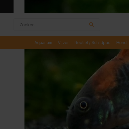
dagen
Veilig en snel betaald met iDeal
Boven de €50,- gr
Aquarium
Vijver
Reptiel / Schildpad
Hond
Terug
Home
Vissen van de maand