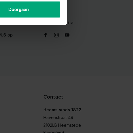
Doorgaan
Socialmedia
4.6
op
Contact
Heems sinds 1822
Havenstraat 49
2102LB Heemstede
Nederland