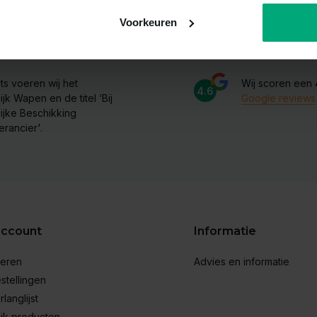
Voorkeuren
verancier
Beoordelen
ts voeren wij het
Wij scoren een
4.6
ijk Wapen en de titel ‘Bij
Google reviews
lijke Beschikking
erancier'.
account
Informatie
reren
Advies en informatie
stellingen
rlanglijst
ijk producten