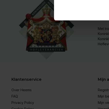
Hofle
Met tro
Koninkl
Konink
Hoflev
Klantenservice
Mijn 
Over Heems
Regist
FAQ
Mijn be
Privacy Policy
Mijn ve
Cookie Policy
Vergel