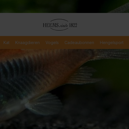
atis verzending
Verzending binnen 2-3 werkdagen
Veili
Kat
Knaagdieren
Vogels
Cadeaubonnen
Hengelsport