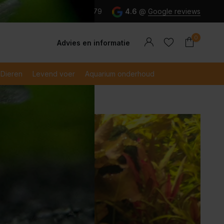
g en snel betaald met iDeal
023-5284079
4.6
@
Google reviews
0
Advies en informatie
Dieren
Levend voer
Aquarium onderhoud
Account
Account
aanmaken
aanmaken