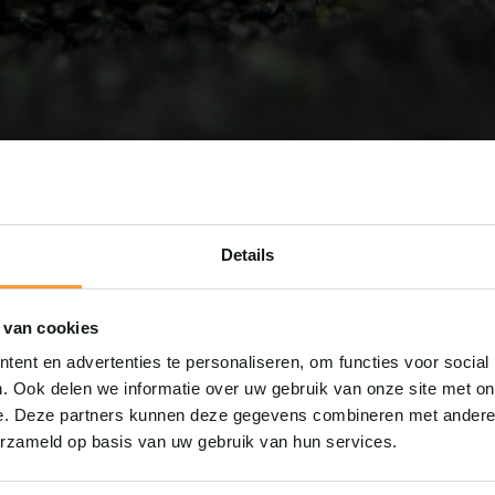
Details
Mis nooit meer korting!
 van cookies
Schrijf je nu in voor onze nieuwsbrief
ent en advertenties te personaliseren, om functies voor social
. Ook delen we informatie over uw gebruik van onze site met on
e. Deze partners kunnen deze gegevens combineren met andere i
erzameld op basis van uw gebruik van hun services.