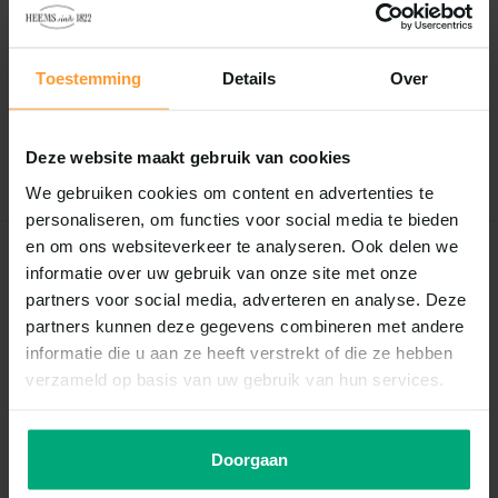
Reviews
0
/
Based on 0 reviews
5
Toestemming
Details
Over
Er zijn nog geen reviews geschreven over dit product..
Deze website maakt gebruik van cookies
Schrijf je eigen review
We gebruiken cookies om content en advertenties te
personaliseren, om functies voor social media te bieden
en om ons websiteverkeer te analyseren. Ook delen we
Recent bekeken
informatie over uw gebruik van onze site met onze
partners voor social media, adverteren en analyse. Deze
partners kunnen deze gegevens combineren met andere
informatie die u aan ze heeft verstrekt of die ze hebben
verzameld op basis van uw gebruik van hun services.
Doorgaan