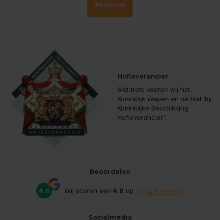
Abonneer
Hofleverancier
Met trots voeren wij het
Koninklijk Wapen en de titel ‘Bij
Koninklijke Beschikking
Hofleverancier'.
Beoordelen
4.6
Wij scoren een
4.6
op
Google reviews
Socialmedia