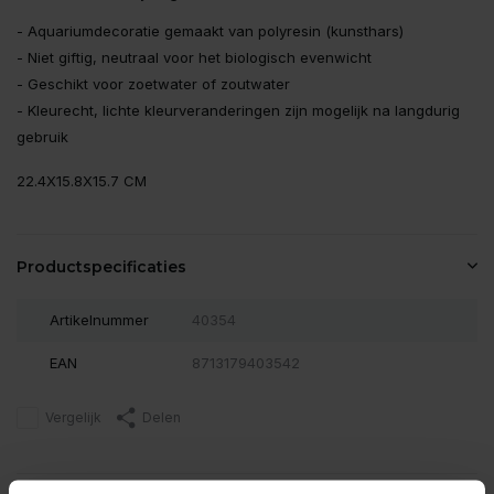
- Aquariumdecoratie gemaakt van polyresin (kunsthars)
- Niet giftig, neutraal voor het biologisch evenwicht
- Geschikt voor zoetwater of zoutwater
- Kleurecht, lichte kleurveranderingen zijn mogelijk na langdurig
gebruik
22.4X15.8X15.7 CM
Productspecificaties
Artikelnummer
40354
EAN
8713179403542
Vergelijk
Delen