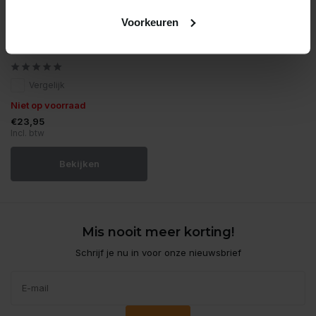
Blue Belle Pacific
Voorkeuren
Blue belle pacific trunk
river
Vergelijk
Niet op voorraad
€23,95
Incl. btw
Bekijken
Mis nooit meer korting!
Schrijf je nu in voor onze nieuwsbrief