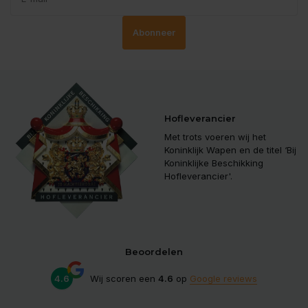
Abonneer
Hofleverancier
Met trots voeren wij het
Koninklijk Wapen en de titel ‘Bij
Koninklijke Beschikking
Hofleverancier'.
Beoordelen
4.6
Wij scoren een
4.6
op
Google reviews