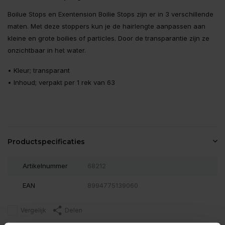
Boilue Stops en Exentension Boilie Stops zijn er in 3 verschillende
maten. Met deze stoppers kun je de hairlengte aanpassen aan
kleine en grote boilies of particles. Door de transparantie zijn ze
onzichtbaar in het water.
• Kleur; transparant
• Inhoud; verpakt per 1 rek van 63
Productspecificaties
Artikelnummer
68212
EAN
8994775139060
Vergelijk
Delen