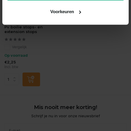
Voorkeuren
Piet Vogel
Pv boilie stops- en
extension stops
Vergelijk
Op voorraad
€2,25
Incl. btw
Mis nooit meer korting!
Schrijf je nu in voor onze nieuwsbrief