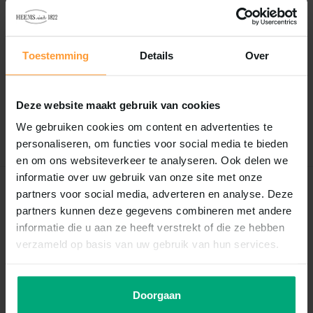
Reviews
Toestemming
Details
Over
0
/
Based on 0 reviews
5
Er zijn nog geen reviews geschreven over dit product..
Deze website maakt gebruik van cookies
We gebruiken cookies om content en advertenties te
Schrijf je eigen review
personaliseren, om functies voor social media te bieden
en om ons websiteverkeer te analyseren. Ook delen we
informatie over uw gebruik van onze site met onze
partners voor social media, adverteren en analyse. Deze
Recent bekeken
partners kunnen deze gegevens combineren met andere
informatie die u aan ze heeft verstrekt of die ze hebben
verzameld op basis van uw gebruik van hun services.
Doorgaan