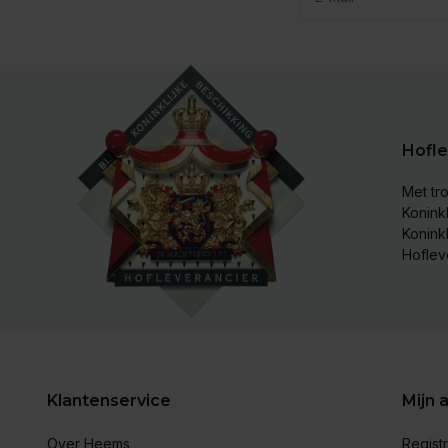
Hofle
Met tro
Koninkl
Konink
Hoflev
Klantenservice
Mijn 
Over Heems
Regist