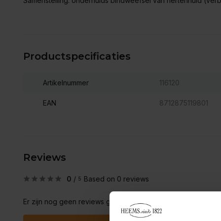
Samenstelling: onderhuids bindweefsel van hertenhuid (verb
Productspecificaties
Artikelnummer
116120
EAN
8712875119801
Reviews
0
/
Based on 0 reviews
5
Er zijn nog geen reviews geschreven over dit product..