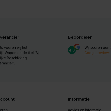
verancier
Beoordelen
ts voeren wij het
Wij scoren een
4.6
ijk Wapen en de titel ‘Bij
Google reviews
lijke Beschikking
erancier'.
account
Informatie
reren
Advies en informatie