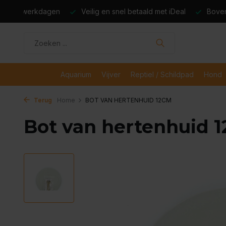
dagen
Veilig en snel betaald met iDeal
Boven de €50,- gr
Aquarium
Vijver
Reptiel / Schildpad
Hond
Terug
Home
BOT VAN HERTENHUID 12CM
Bot van hertenhuid 