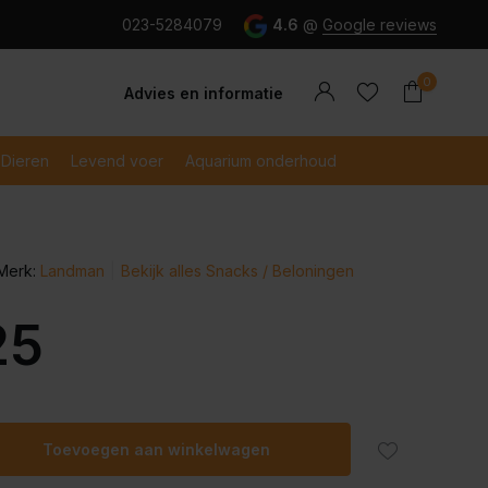
g en snel betaald met iDeal
023-5284079
4.6
@
Google reviews
0
Advies en informatie
Dieren
Levend voer
Aquarium onderhoud
Merk:
Landman
Bekijk alles Snacks / Beloningen
Account
Account
aanmaken
aanmaken
25
Toevoegen aan winkelwagen