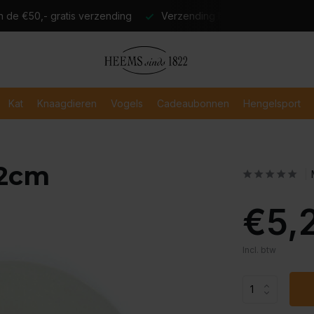
atis verzending
Verzending binnen 2-3 werkdagen
Veili
Kat
Knaagdieren
Vogels
Cadeaubonnen
Hengelsport
12cm
€5,
Incl. btw