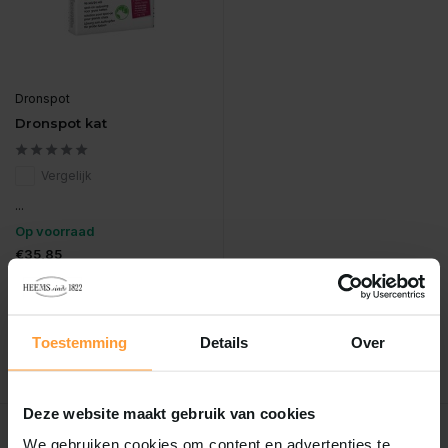
Dronspot
Dronspot kat
Vergelijk
...
Op voorraad
€35,85
Incl. btw
Toestemming
Details
Over
Deze website maakt gebruik van cookies
Mis nooit meer korting!
We gebruiken cookies om content en advertenties te