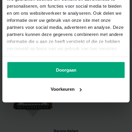
personaliseren, om functies voor social media te bieden
Schrijf je nu in voor onze nieuwsbrief
en om ons websiteverkeer te analyseren. Ook delen we
informatie over uw gebruik van onze site met onze
partners voor social media, adverteren en analyse. Deze
partners kunnen deze gegevens combineren met andere
Abonneer
informatie die u aan ze heeft verstrekt of die ze hebben
verzameld op basis van uw gebruik van hun services.
Doorgaan
Hofleverancier
Met trots voeren wij het
Koninklijk Wapen en de titel ‘Bij
Voorkeuren
Koninklijke Beschikking
Hofleverancier'.
Beoordelen