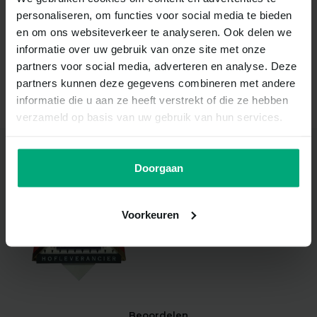
personaliseren, om functies voor social media te bieden
Schrijf je nu in voor onze nieuwsbrief
en om ons websiteverkeer te analyseren. Ook delen we
informatie over uw gebruik van onze site met onze
partners voor social media, adverteren en analyse. Deze
partners kunnen deze gegevens combineren met andere
Abonneer
informatie die u aan ze heeft verstrekt of die ze hebben
verzameld op basis van uw gebruik van hun services.
Doorgaan
Hofleverancier
Met trots voeren wij het
Koninklijk Wapen en de titel ‘Bij
Voorkeuren
Koninklijke Beschikking
Hofleverancier'.
Beoordelen