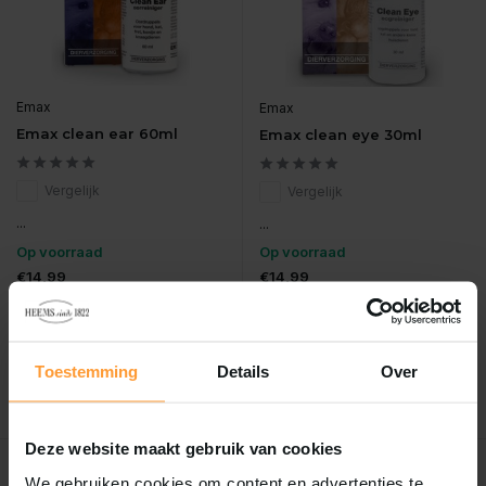
Emax
Emax
Emax clean ear 60ml
Emax clean eye 30ml
Vergelijk
Vergelijk
...
...
Op voorraad
Op voorraad
€14,99
€14,99
Incl. btw
Incl. btw
Toestemming
Details
Over
Deze website maakt gebruik van cookies
Mis nooit meer korting!
We gebruiken cookies om content en advertenties te