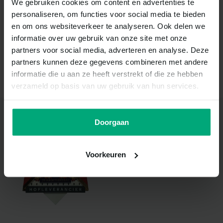
We gebruiken cookies om content en advertenties te
Mis nooit meer korting!
personaliseren, om functies voor social media te bieden
Schrijf je nu in voor onze nieuwsbrief
en om ons websiteverkeer te analyseren. Ook delen we
informatie over uw gebruik van onze site met onze
partners voor social media, adverteren en analyse. Deze
partners kunnen deze gegevens combineren met andere
Abonneer
informatie die u aan ze heeft verstrekt of die ze hebben
verzameld op basis van uw gebruik van hun services.
Doorgaan
Hofleverancier
Met trots voeren wij het
Voorkeuren
Koninklijk Wapen en de titel ‘Bij
Koninklijke Beschikking
Hofleverancier'.