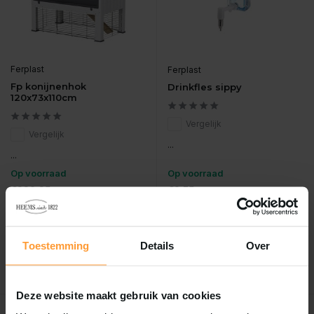
Ferplast
Ferplast
Fp konijnenhok
Drinkfles sippy
120x73x110cm
Vergelijk
Vergelijk
...
...
Op voorraad
Op voorraad
€338,95
€8,75
Incl. btw
Incl. btw
Toestemming
Details
Over
Deze website maakt gebruik van cookies