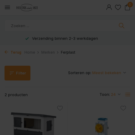
0
Veilig en snel betaald met iDeal
Terug
Home
Merken
Ferplast
Sorteren op:
Filter
Toon:
2 producten