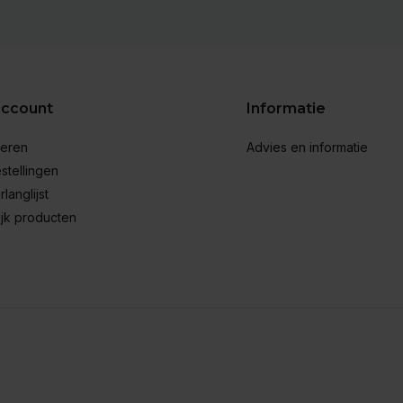
account
Informatie
reren
Advies en informatie
stellingen
rlanglijst
ijk producten