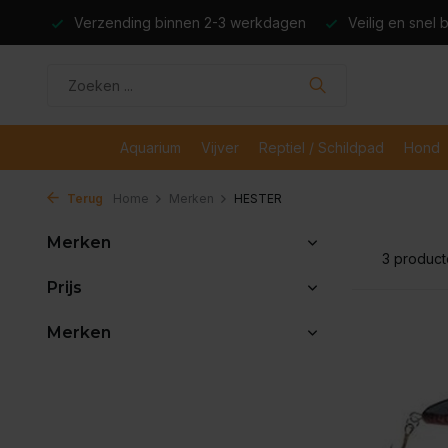
dagen
Veilig en snel betaald met iDeal
Boven de €50,- gr
Aquarium
Vijver
Reptiel / Schildpad
Hond
Terug
Home
Merken
HESTER
Merken
3 produc
Prijs
Merken