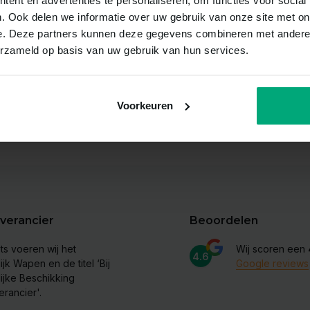
ent en advertenties te personaliseren, om functies voor social
. Ook delen we informatie over uw gebruik van onze site met on
e. Deze partners kunnen deze gegevens combineren met andere i
Mis nooit meer korting!
erzameld op basis van uw gebruik van hun services.
Schrijf je nu in voor onze nieuwsbrief
Voorkeuren
verancier
Beoordelen
ts voeren wij het
Wij scoren een
4.6
ijk Wapen en de titel ‘Bij
Google reviews
lijke Beschikking
erancier'.