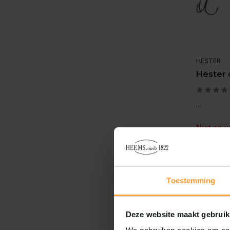
HESTER
Hester 
...
Niet op 
€9,40
Incl. btw
Toestemming
Deze website maakt gebruik