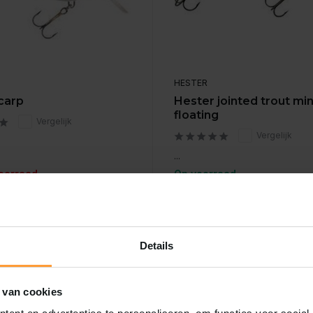
HESTER
carp
Hester jointed trout m
floating
Vergelijk
Vergelijk
...
voorraad
Op voorraad
€13,50
Incl. btw
Bekijken
Toevoeg
Details
 van cookies