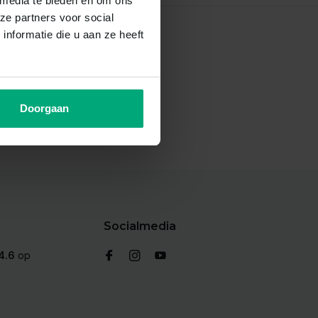
 media te bieden en om ons
ze partners voor social
nformatie die u aan ze heeft
Doorgaan
Abonneer
Socialmedia
4.6
op