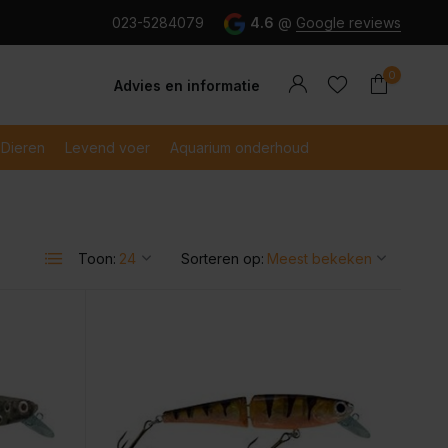
g en snel betaald met iDeal
023-5284079
4.6
@
Google reviews
0
Advies en informatie
Dieren
Levend voer
Aquarium onderhoud
Account
Toon:
Sorteren op:
Account
aanmaken
aanmaken