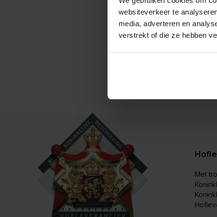
We gebruiken cookies om cont
websiteverkeer te analyseren
media, adverteren en analys
verstrekt of die ze hebben v
Hofle
Met tro
Koninkl
Konink
Hoflev