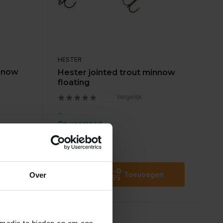
HESTER
innow
Hester jointed trout minnow
floating
Vergelijk
...
Op voorraad
€13,50
Incl. btw
en
Toevoegen
Over