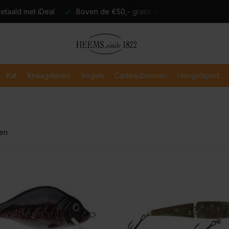
atis verzending
Verzending binnen 2-3 werkdagen
Veili
Kat
Knaagdieren
Vogels
Cadeaubonnen
Hengelsport
ten