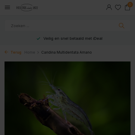
0
Veilig en snel betaald met iDeal
Terug
Home
Caridina Multidentata Amano