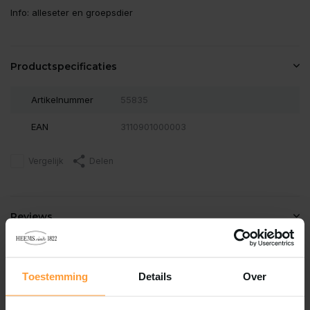
Info: alleseter en groepsdier
Productspecificaties
Artikelnummer
55835
EAN
3110901000003
Vergelijk
Delen
Reviews
0
/
Based on 0 reviews
5
Er zijn nog geen reviews geschreven over dit product..
Toestemming
Details
Over
Schrijf je eigen review