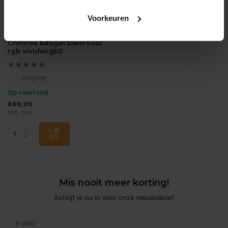
Voorkeuren
Chihiros
Chihiros beugel klein voor
rgb vividwrgb2
Vergelijk
Op voorraad
€66,95
Incl. btw
Mis nooit meer korting!
Schrijf je nu in voor onze nieuwsbrief