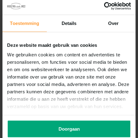
Reviews
Toestemming
Details
Over
0
/
Based on 0 reviews
5
Er zijn nog geen reviews geschreven over dit product..
Deze website maakt gebruik van cookies
Schrijf je eigen review
We gebruiken cookies om content en advertenties te
personaliseren, om functies voor social media te bieden
en om ons websiteverkeer te analyseren. Ook delen we
informatie over uw gebruik van onze site met onze
Recent bekeken
partners voor social media, adverteren en analyse. Deze
partners kunnen deze gegevens combineren met andere
informatie die u aan ze heeft verstrekt of die ze hebben
verzameld op basis van uw gebruik van hun services.
Doorgaan