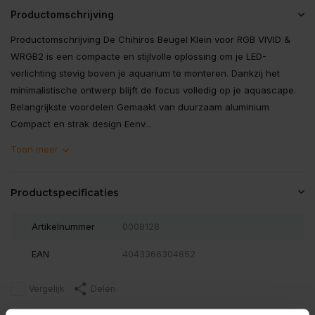
Productomschrijving
Productomschrijving De Chihiros Beugel Klein voor RGB VIVID &
WRGB2 is een compacte en stijlvolle oplossing om je LED-
verlichting stevig boven je aquarium te monteren. Dankzij het
minimalistische ontwerp blijft de focus volledig op je aquascape.
Belangrijkste voordelen Gemaakt van duurzaam aluminium
Compact en strak design Eenv...
Toon meer
Productspecificaties
Artikelnummer
0008128
EAN
4043366304852
Vergelijk
Delen