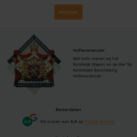
Abonneer
Hofleverancier
Met trots voeren wij het
Koninklijk Wapen en de titel ‘Bij
Koninklijke Beschikking
Hofleverancier'.
Beoordelen
4.6
Wij scoren een
4.6
op
Google reviews