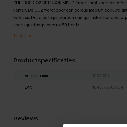
CHIHIROS CO2 DIFFUSOR MINI Diffusor zorgt voor een effect
komen. De CO2 wordt door een poreus medium geduwd dat he
belletjes. Deze belletjes worden dan gemakkelijker door a
voor aquariumgrootte: tot 50 liter M...
Toon meer
Productspecificaties
Artikelnummer
0008336
EAN
4043366500254
Reviews