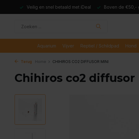
dagen
Veilig en snel betaald met iDeal
Boven de €50,- gr
Aquarium
Vijver
Reptiel / Schildpad
Hond
Terug
Home
CHIHIROS CO2 DIFFUSOR MINI
Chihiros co2 diffusor