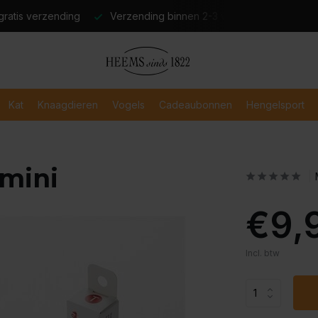
atis verzending
Verzending binnen 2-3 werkdagen
Veili
Kat
Knaagdieren
Vogels
Cadeaubonnen
Hengelsport
 mini
€9,
Incl. btw