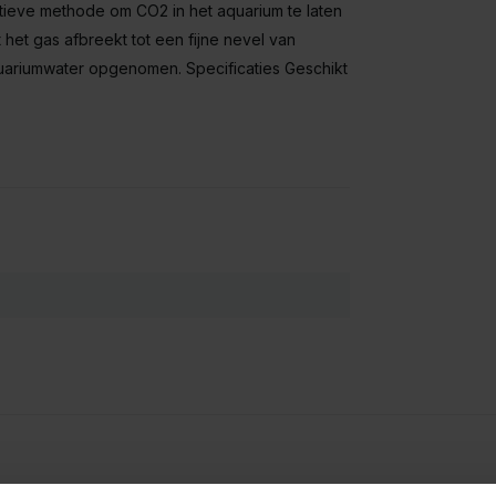
ieve methode om CO2 in het aquarium te laten
t gas afbreekt tot een fijne nevel van
quariumwater opgenomen. Specificaties Geschikt