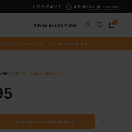
g en snel betaald met iDeal
023-5284079
4.6
@
Google reviews
0
Advies en informatie
Dieren
Levend voer
Aquarium onderhoud
Merk:
Chihiros
Bekijk alles Co2
Account
Account
aanmaken
aanmaken
95
Toevoegen aan winkelwagen