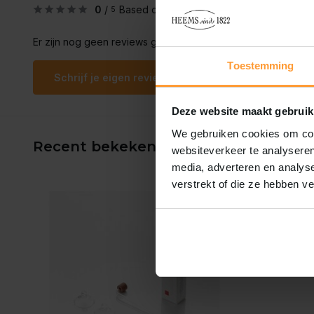
0
/
Based on 0 reviews
5
Er zijn nog geen reviews geschreven over dit product..
Toestemming
Schrijf je eigen review
Deze website maakt gebruik
We gebruiken cookies om cont
Recent bekeken
websiteverkeer te analyseren
media, adverteren en analys
verstrekt of die ze hebben v