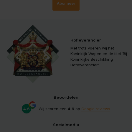
Abonneer
Hofleverancier
Met trots voeren wij het
Koninklijk Wapen en de titel ‘Bij
Koninklijke Beschikking
Hofleverancier'.
Beoordelen
4.6
Wij scoren een
4.6
op
Google reviews
Socialmedia