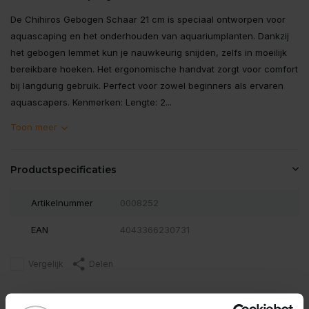
De Chihiros Gebogen Schaar 21 cm is speciaal ontworpen voor
aquascaping en het onderhouden van aquariumplanten. Dankzij
het gebogen lemmet kun je nauwkeurig snijden, zelfs in moeilijk
bereikbare hoeken. Het ergonomische handvat zorgt voor comfort
bij langdurig gebruik. Perfect voor zowel beginners als ervaren
aquascapers. Kenmerken: Lengte: 2...
Toon meer
Productspecificaties
Artikelnummer
0008252
EAN
4043366230731
Vergelijk
Delen