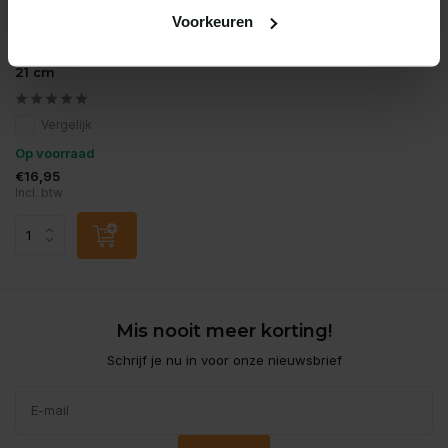
Voorkeuren
Chihiros
Chihiros schaar gebogen
21 cm
Vergelijk
Op voorraad
€16,95
Incl. btw
Mis nooit meer korting!
Schrijf je nu in voor onze nieuwsbrief