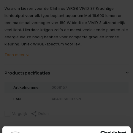
Waarom kiezen voor de Chihiros WRGB VIVID 3? Krachtige
lichtoutput voor elk type beplant aquarium Met 16.600 lumen en
een maximaal vermogen van 180 W biedt de VIVID 3 uitzonderlijk
veel licht. Hierdoor krijgen zelfs de meest veeleisende planten alle
energie die ze nodig hebben voor compacte groei en intense
kleuring. Uniek WRGB-spectrum voor lev...
Toon meer
Productspecificaties
Artikelnummer
0008157
EAN
4043366307570
Vergelijk
Delen