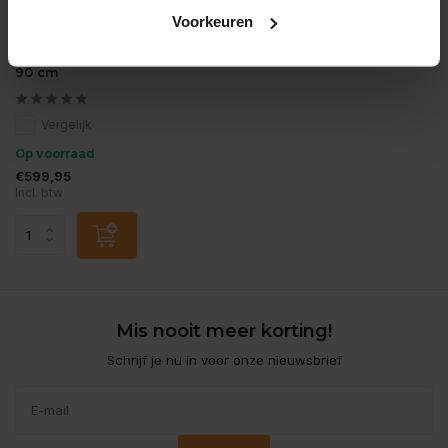
Voorkeuren
Chihiros
Chihiros wrgb vivid 3 60-
90 cm
Vergelijk
Op voorraad
€599,95
Incl. btw
Mis nooit meer korting!
Schrijf je nu in voor onze nieuwsbrief