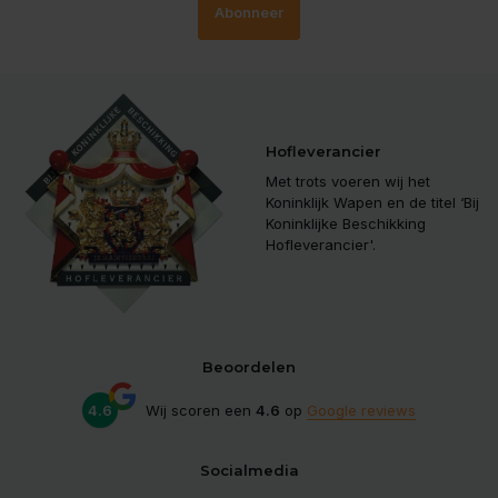
Abonneer
Hofleverancier
Met trots voeren wij het
Koninklijk Wapen en de titel ‘Bij
Koninklijke Beschikking
Hofleverancier'.
Beoordelen
4.6
Wij scoren een
4.6
op
Google reviews
Socialmedia