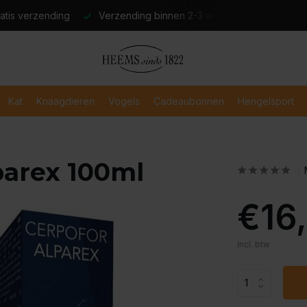
atis verzending
Verzending binnen 2-3 werkdagen
Veili
Kat
Knaagdieren
Vogels
Cadeaubonnen
Hengelsport
parex 100ml
€16
Incl. btw