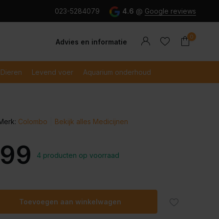
g en snel betaald met iDeal
023-5284079
4.6
@
Google reviews
0
Advies en informatie
Dieren
Levend voer
Aquarium onderhoud
Merk:
Colombo
Bekijk alles Medicijnen
Account
Account
aanmaken
aanmaken
,99
4 producten op voorraad
Toevoegen aan winkelwagen