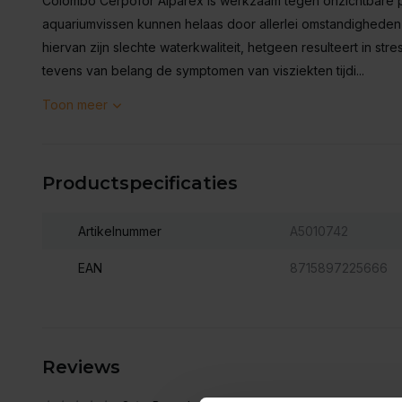
Colombo Cerpofor Alparex is werkzaam tegen onzichtbare pa
aquariumvissen kunnen helaas door allerlei omstandigheden
hiervan zijn slechte waterkwaliteit, hetgeen resulteert in str
tevens van belang de symptomen van visziekten tijdi...
Toon meer
Productspecificaties
Artikelnummer
A5010742
EAN
8715897225666
Reviews