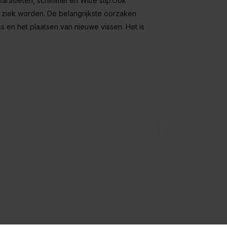
rasieten, schimmel en Witte stip.Ook
 ziek worden. De belangrijkste oorzaken
ess en het plaatsen van nieuwe vissen. Het is