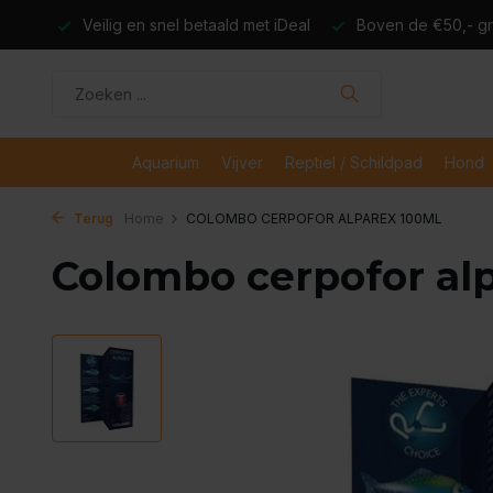
dagen
Veilig en snel betaald met iDeal
Boven de €50,- gr
Aquarium
Vijver
Reptiel / Schildpad
Hond
Terug
Home
COLOMBO CERPOFOR ALPAREX 100ML
Colombo cerpofor al