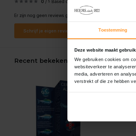
0
/
Based on 0 reviews
5
Er zijn nog geen reviews geschreven over dit product..
Toestemming
Schrijf je eigen review
Deze website maakt gebruik
We gebruiken cookies om cont
Recent bekeken
websiteverkeer te analyseren
media, adverteren en analys
verstrekt of die ze hebben v