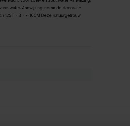
 evenwicht Voor zoet- en zout water Aanwijzing:
warm water. Aanwijzing: neem de decoratie
isch 12ST - B - 7-10CM Deze natuurgetrouw