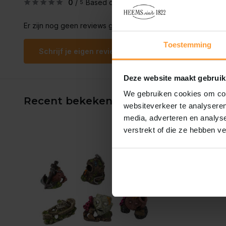
0
/
Based on 0 reviews
5
Er zijn nog geen reviews geschreven over dit product..
Toestemming
Schrijf je eigen review
Deze website maakt gebruik
We gebruiken cookies om cont
Recent bekeken
websiteverkeer te analyseren
media, adverteren en analys
verstrekt of die ze hebben v