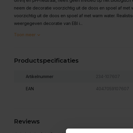
Gifvrij en pH-neutraal, heeft geen invloed op het biologisch
neem de decoratie voorzichtig uit de doos en spoel af met 
voorzichtig uit de doos en spoel af met warm water. Realist
weergegeven decoratie van EBI i...
Toon meer
Productspecificaties
Artikelnummer
234-107607
EAN
4047059107607
Reviews