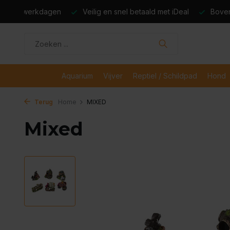
dagen
Veilig en snel betaald met iDeal
Boven de €50,- gr
Aquarium
Vijver
Reptiel / Schildpad
Hond
Terug
Home
MIXED
Mixed