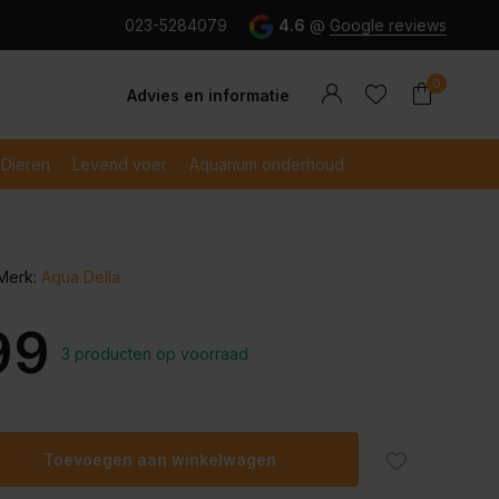
g en snel betaald met iDeal
023-5284079
4.6
@
Google reviews
0
Advies en informatie
Dieren
Levend voer
Aquarium onderhoud
Merk:
Aqua Della
Account
Account
aanmaken
aanmaken
99
3 producten op voorraad
Toevoegen aan winkelwagen