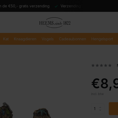
atis verzending
Verzending binnen 2-3 werkdagen
Veili
Kat
Knaagdieren
Vogels
Cadeaubonnen
Hengelsport
€8,
Incl. btw