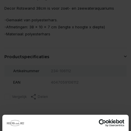
Decor Rotswand 38cm is voor zoet- en zeewateraquariums
-Gemaakt van polyesterhars.
-Afmetingen: 38 x 10 x 7 cm (lengte x hoogte x diepte)
-Materiaal: polyesterhars
Productspecificaties
Artikelnummer
234-106112
EAN
4047059106112
Vergelijk
Delen
Reviews