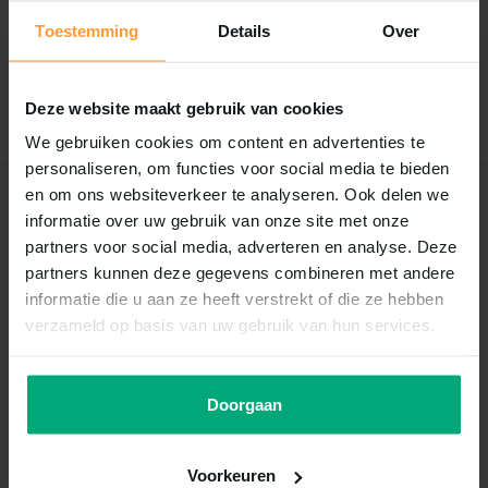
0
/
Based on 0 reviews
5
Toestemming
Details
Over
Er zijn nog geen reviews geschreven over dit product..
Schrijf je eigen review
Deze website maakt gebruik van cookies
We gebruiken cookies om content en advertenties te
personaliseren, om functies voor social media te bieden
en om ons websiteverkeer te analyseren. Ook delen we
Recent bekeken
informatie over uw gebruik van onze site met onze
partners voor social media, adverteren en analyse. Deze
partners kunnen deze gegevens combineren met andere
informatie die u aan ze heeft verstrekt of die ze hebben
verzameld op basis van uw gebruik van hun services.
Doorgaan
de Boon
Voorkeuren