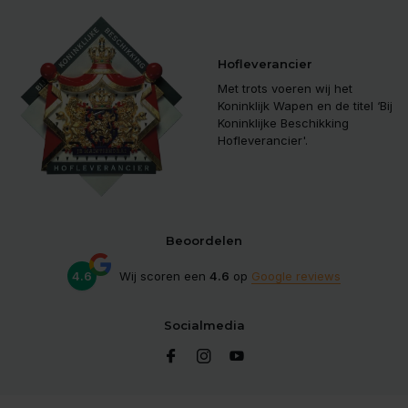
Hofleverancier
Met trots voeren wij het
Koninklijk Wapen en de titel ‘Bij
Koninklijke Beschikking
Hofleverancier'.
Beoordelen
4.6
Wij scoren een
4.6
op
Google reviews
Socialmedia