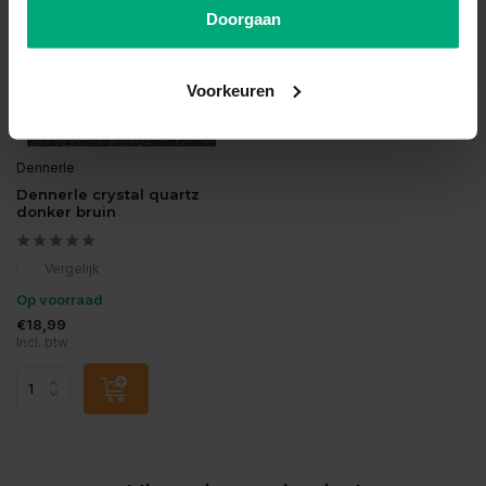
Doorgaan
Voorkeuren
Dennerle
Dennerle crystal quartz
donker bruin
Vergelijk
Op voorraad
€18,99
Incl. btw