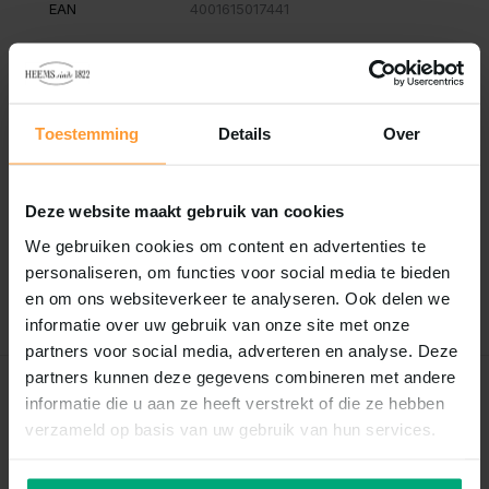
EAN
4001615017441
Vergelijk
Delen
Toestemming
Details
Over
Reviews
0
/
Based on 0 reviews
5
Deze website maakt gebruik van cookies
Er zijn nog geen reviews geschreven over dit product..
We gebruiken cookies om content en advertenties te
personaliseren, om functies voor social media te bieden
Schrijf je eigen review
en om ons websiteverkeer te analyseren. Ook delen we
informatie over uw gebruik van onze site met onze
partners voor social media, adverteren en analyse. Deze
partners kunnen deze gegevens combineren met andere
Recent bekeken
informatie die u aan ze heeft verstrekt of die ze hebben
verzameld op basis van uw gebruik van hun services.