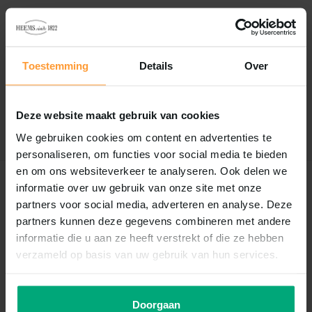
Reviews
0
/
Based on 0 reviews
5
Toestemming
Details
Over
Er zijn nog geen reviews geschreven over dit product..
Deze website maakt gebruik van cookies
Schrijf je eigen review
We gebruiken cookies om content en advertenties te
personaliseren, om functies voor social media te bieden
en om ons websiteverkeer te analyseren. Ook delen we
informatie over uw gebruik van onze site met onze
Recent bekeken
partners voor social media, adverteren en analyse. Deze
partners kunnen deze gegevens combineren met andere
informatie die u aan ze heeft verstrekt of die ze hebben
verzameld op basis van uw gebruik van hun services.
Doorgaan