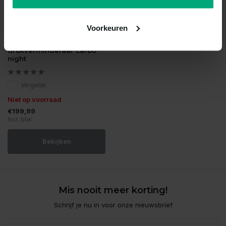
Voorkeuren
Dennerle
Dennerle
drukverminderaar carbo
night
Vergelijk
Niet op voorraad
€199,99
Incl. btw
Bekijken
Mis nooit meer korting!
Schrijf je nu in voor onze nieuwsbrief