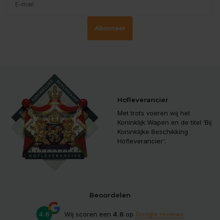
Abonneer
Hofleverancier
Met trots voeren wij het
Koninklijk Wapen en de titel ‘Bij
Koninklijke Beschikking
Hofleverancier'.
Beoordelen
4.6
Wij scoren een
4.6
op
Google reviews