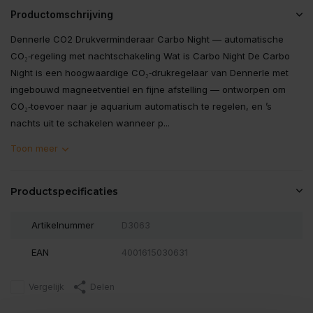
Productomschrijving
Dennerle CO2 Drukverminderaar Carbo Night — automatische
CO₂‑regeling met nachtschakeling Wat is Carbo Night De Carbo
Night is een hoogwaardige CO₂‑drukregelaar van Dennerle met
ingebouwd magneetventiel en fijne afstelling — ontworpen om
CO₂‑toevoer naar je aquarium automatisch te regelen, en ’s
nachts uit te schakelen wanneer p...
Toon meer
Productspecificaties
Artikelnummer
D3063
EAN
4001615030631
Vergelijk
Delen