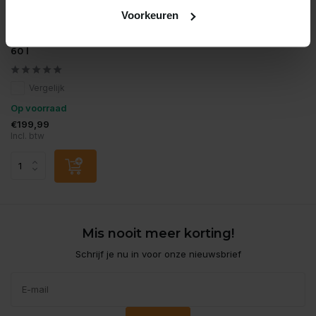
Voorkeuren
Dennerle
Dennerle nano cube basic
60 l
Vergelijk
Op voorraad
€199,99
Incl. btw
Mis nooit meer korting!
Schrijf je nu in voor onze nieuwsbrief