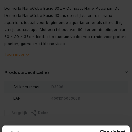
Dennerle NanoCube Basic 60 L – Compact Nano-Aquarium De
Dennerle NanoCube Basic 60 L is een stijlvol en ruim nano-
aquarium, ideaal voor beginnende aquarianen of als uitbreiding
van je aquascape. Met een inhoud van 60 liter en afmetingen van
60 × 30 × 35 cm biedt dit aquarium voldoende ruimte voor grotere
planten, garnalen of kleine visse...
Toon meer
Productspecificaties
Artikelnummer
D3306
EAN
4001615033069
Vergelijk
Delen