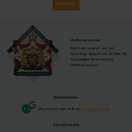
Abonneer
Hofleverancier
Met trots voeren wij het
Koninklijk Wapen en de titel ‘Bij
Koninklijke Beschikking
Hofleverancier'.
Beoordelen
4.6
Wij scoren een
4.6
op
Google reviews
Socialmedia