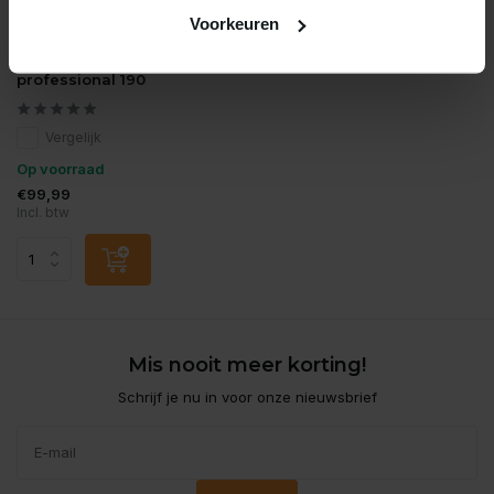
Voorkeuren
Dennerle
Dennerle osmose
professional 190
Vergelijk
Op voorraad
€99,99
Incl. btw
Mis nooit meer korting!
Schrijf je nu in voor onze nieuwsbrief