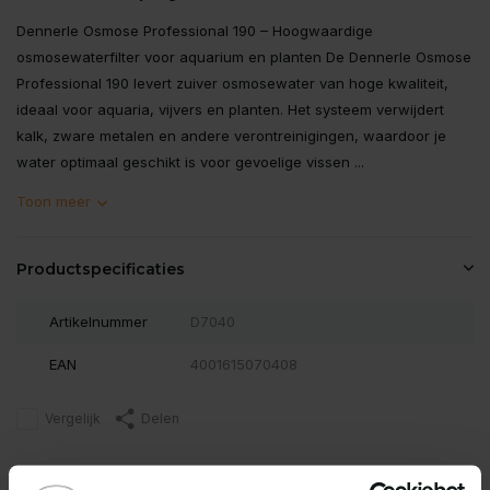
Dennerle Osmose Professional 190 – Hoogwaardige
osmosewaterfilter voor aquarium en planten De Dennerle Osmose
Professional 190 levert zuiver osmosewater van hoge kwaliteit,
ideaal voor aquaria, vijvers en planten. Het systeem verwijdert
kalk, zware metalen en andere verontreinigingen, waardoor je
water optimaal geschikt is voor gevoelige vissen ...
Toon meer
Productspecificaties
Artikelnummer
D7040
EAN
4001615070408
Vergelijk
Delen