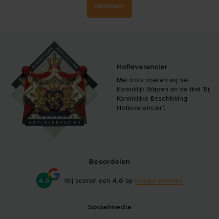
Abonneer
Hofleverancier
Met trots voeren wij het
Koninklijk Wapen en de titel ‘Bij
Koninklijke Beschikking
Hofleverancier'.
Beoordelen
4.6
Wij scoren een
4.6
op
Google reviews
Socialmedia