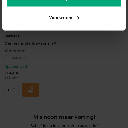
Voorkeuren
Dennerle
Dennerle plant system s7
Vergelijk
Op voorraad
€24,99
Incl. btw
Mis nooit meer korting!
Schrijf je nu in voor onze nieuwsbrief