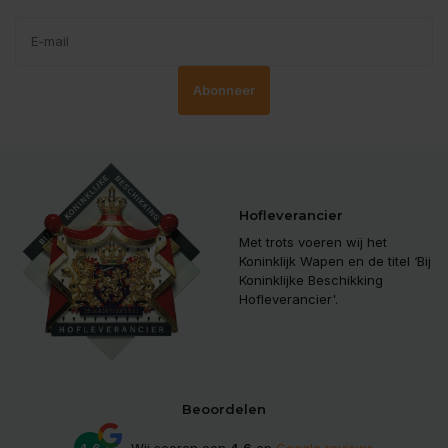
Abonneer
Hofleverancier
Met trots voeren wij het
Koninklijk Wapen en de titel ‘Bij
Koninklijke Beschikking
Hofleverancier'.
Beoordelen
4.6
Wij scoren een
4.6
op
Google reviews