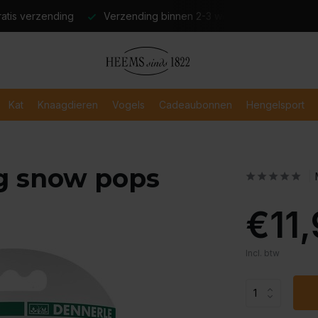
atis verzending
Verzending binnen 2-3 werkdagen
Veili
Kat
Knaagdieren
Vogels
Cadeaubonnen
Hengelsport
g snow pops
€11
Incl. btw