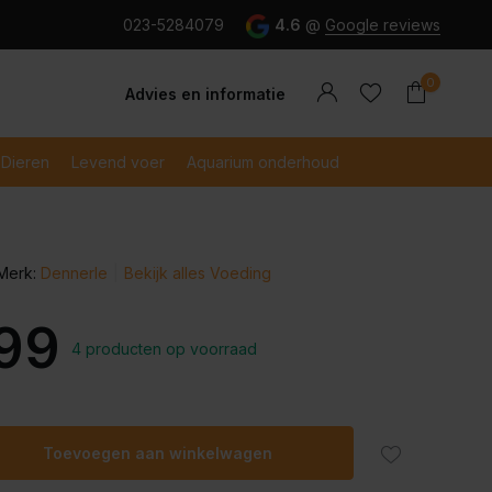
g en snel betaald met iDeal
023-5284079
4.6
@
Google reviews
0
Advies en informatie
Dieren
Levend voer
Aquarium onderhoud
Merk:
Dennerle
Bekijk alles Voeding
Account
Account
aanmaken
aanmaken
,99
4 producten op voorraad
Toevoegen aan winkelwagen