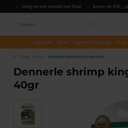
dagen
Veilig en snel betaald met iDeal
Boven de €50,- gr
Aquarium
Vijver
Reptiel / Schildpad
Hond
Terug
Home
Dennerle Shrimp King Snow Pops...
Dennerle shrimp kin
40gr