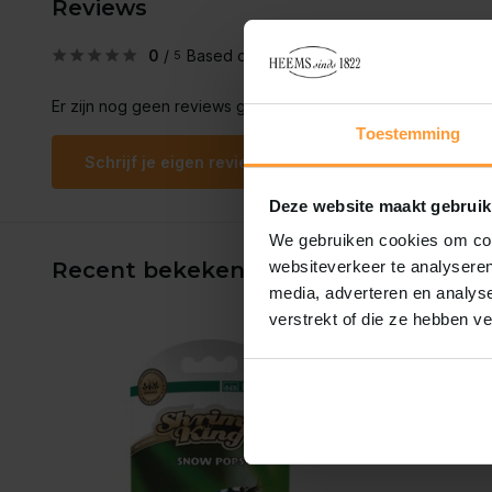
Reviews
0
/
Based on 0 reviews
5
Er zijn nog geen reviews geschreven over dit product..
Toestemming
Schrijf je eigen review
Deze website maakt gebruik
We gebruiken cookies om cont
Recent bekeken
websiteverkeer te analyseren
media, adverteren en analys
verstrekt of die ze hebben v