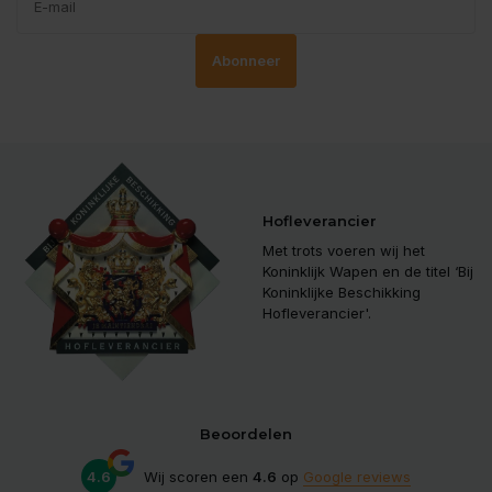
Abonneer
Hofleverancier
Met trots voeren wij het
Koninklijk Wapen en de titel ‘Bij
Koninklijke Beschikking
Hofleverancier'.
Beoordelen
4.6
Wij scoren een
4.6
op
Google reviews