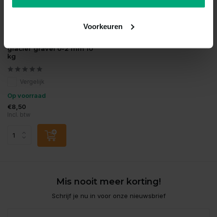
Voorkeuren
Dupla
Dupla ground nature
glacier gravel 0-2 mm 10
kg
Vergelijk
Op voorraad
€8,50
Incl. btw
Mis nooit meer korting!
Schrijf je nu in voor onze nieuwsbrief