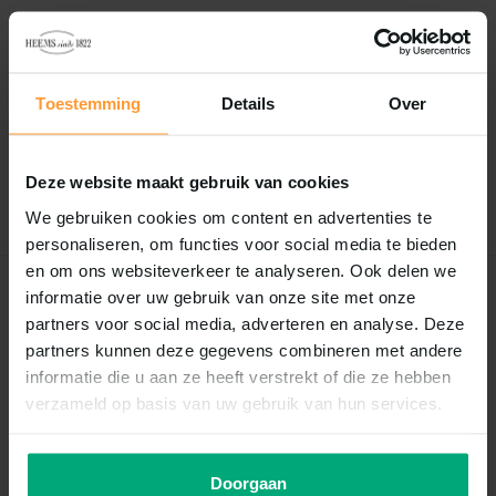
Reviews
0
/
Based on 0 reviews
5
Toestemming
Details
Over
Er zijn nog geen reviews geschreven over dit product..
Deze website maakt gebruik van cookies
Schrijf je eigen review
We gebruiken cookies om content en advertenties te
personaliseren, om functies voor social media te bieden
en om ons websiteverkeer te analyseren. Ook delen we
informatie over uw gebruik van onze site met onze
Recent bekeken
partners voor social media, adverteren en analyse. Deze
partners kunnen deze gegevens combineren met andere
informatie die u aan ze heeft verstrekt of die ze hebben
verzameld op basis van uw gebruik van hun services.
Doorgaan