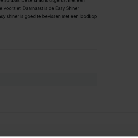
e softbait. Deze shad is uitgerust met een
e voorziet. Daarnaast is de Easy Shiner
Easy shiner is goed te bevissen met een loodkop