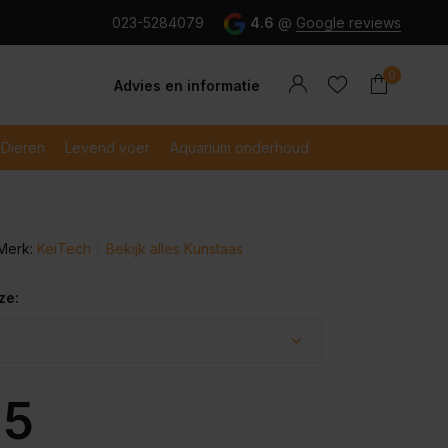
g en snel betaald met iDeal
023-5284079
4.6
@
Google reviews
0
Advies en informatie
Dieren
Levend voer
Aquarium onderhoud
Merk:
KeiTech
Bekijk alles Kunstaas
Account
Account
aanmaken
aanmaken
ze:
95