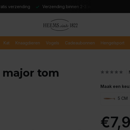
atis verzending
Verzending binnen 2-3 werkdagen
Veili
Kat
Knaagdieren
Vogels
Cadeaubonnen
Hengelsport
2 major tom
Maak een keu
5 CM
€7,