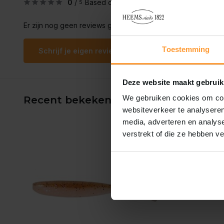
0
/
Based on 0 reviews
5
Er zijn nog geen reviews geschreven over dit product..
Toestemming
Schrijf je eigen review
Deze website maakt gebruik
We gebruiken cookies om cont
Recent bekeken
websiteverkeer te analyseren
media, adverteren en analys
verstrekt of die ze hebben v