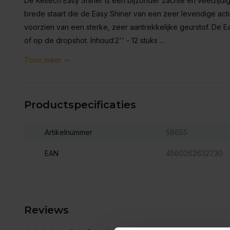
De Keitech Easy Shiner is een bijzonder zachte en veelzijdig
brede staart die de Easy Shiner van een zeer levendige acti
voorzien van een sterke, zeer aantrekkelijke geurstof. De 
of op de dropshot. Inhoud:2'' - 12 stuks ...
Toon meer
Productspecificaties
Artikelnummer
58655
EAN
4560262632730
Reviews