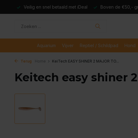
dagen
Veilig en snel betaald met iDeal
Boven de €50,- gr
Aquarium
Vijver
Reptiel / Schildpad
Hond
Terug
Home
KeiTech EASY SHINER 2 MAJOR TO...
Keitech easy shiner 