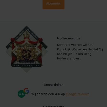
Abonneer
Hofleverancier
Met trots voeren wij het
Koninklijk Wapen en de titel ‘Bij
Koninklijke Beschikking
Hofleverancier'.
Beoordelen
4.6
Wij scoren een
4.6
op
Google reviews
Socialmedia