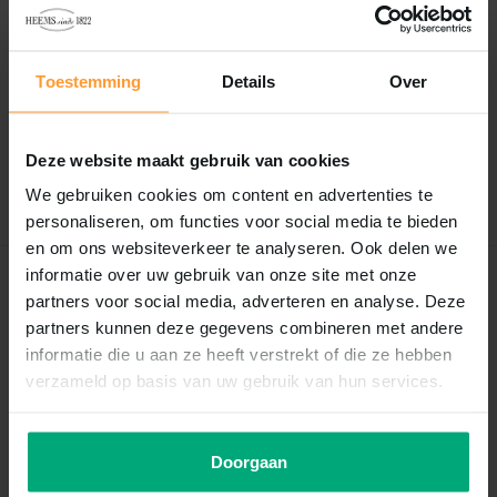
Reviews
Toestemming
Details
Over
0
/
Based on 0 reviews
5
Er zijn nog geen reviews geschreven over dit product..
Deze website maakt gebruik van cookies
Schrijf je eigen review
We gebruiken cookies om content en advertenties te
personaliseren, om functies voor social media te bieden
en om ons websiteverkeer te analyseren. Ook delen we
informatie over uw gebruik van onze site met onze
Recent bekeken
partners voor social media, adverteren en analyse. Deze
partners kunnen deze gegevens combineren met andere
informatie die u aan ze heeft verstrekt of die ze hebben
verzameld op basis van uw gebruik van hun services.
Doorgaan