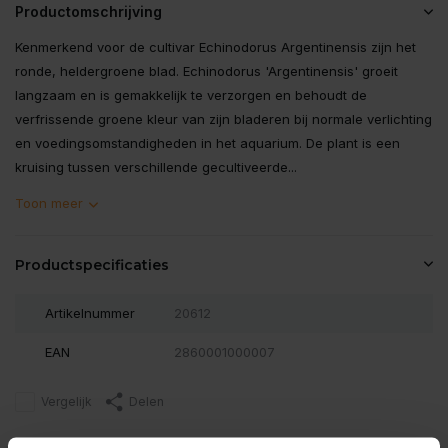
Productomschrijving
Kenmerkend voor de cultivar Echinodorus Argentinensis zijn het
ronde, heldergroene blad. Echinodorus 'Argentinensis' groeit
langzaam en is gemakkelijk te verzorgen en behoudt de
verfrissende groene kleur van zijn bladeren bij normale verlichting
en voedingsomstandigheden in het aquarium. De plant is een
kruising tussen verschillende gecultiveerde...
Toon meer
Productspecificaties
Artikelnummer
20612
EAN
2860001000007
Vergelijk
Delen