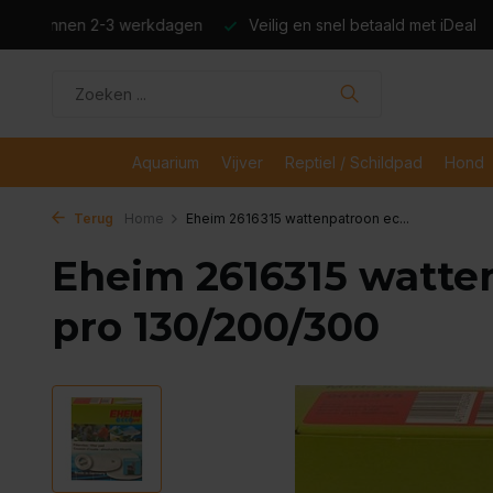
dagen
Veilig en snel betaald met iDeal
Boven de €50,- gr
Aquarium
Vijver
Reptiel / Schildpad
Hond
Terug
Home
Eheim 2616315 wattenpatroon ec...
Eheim 2616315 watte
pro 130/200/300