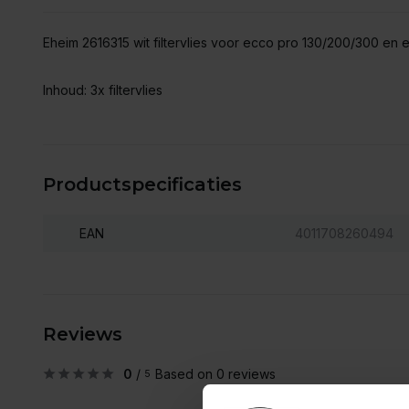
Eheim 2616315 wit filtervlies voor ecco pro 130/200/300 en
Inhoud: 3x filtervlies
Productspecificaties
EAN
4011708260494
Reviews
0
/
Based on 0 reviews
5