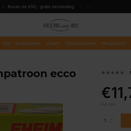
atis verzending
Verzending binnen 2-3 werkdagen
Veili
Kat
Knaagdieren
Vogels
Cadeaubonnen
Hengelsport
npatroon ecco
€11,
Incl. btw