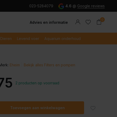
g en snel betaald met iDeal
023-5284079
4.6
@
Google reviews
0
Advies en informatie
Dieren
Levend voer
Aquarium onderhoud
Merk:
Eheim
Bekijk alles Filters en pompen
Account
Account
aanmaken
aanmaken
75
2 producten op voorraad
Toevoegen aan winkelwagen