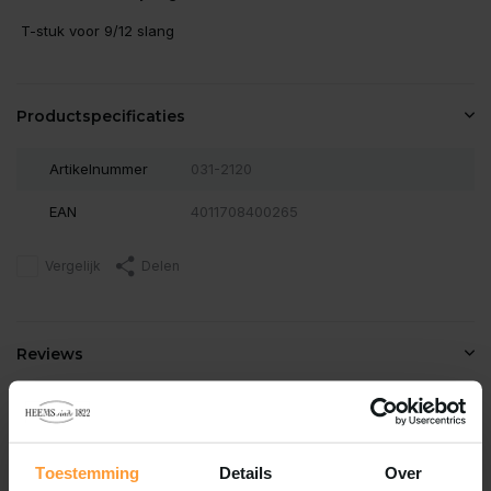
T-stuk voor 9/12 slang
Productspecificaties
Artikelnummer
031-2120
EAN
4011708400265
Vergelijk
Delen
Reviews
0
/
Based on 0 reviews
5
Er zijn nog geen reviews geschreven over dit product..
Toestemming
Details
Over