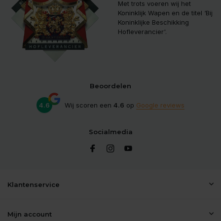
Met trots voeren wij het
Koninklijk Wapen en de titel ‘Bij
Koninklijke Beschikking
Hofleverancier'.
Beoordelen
4.6
Wij scoren een
4.6
op
Google reviews
Socialmedia
Klantenservice
Mijn account