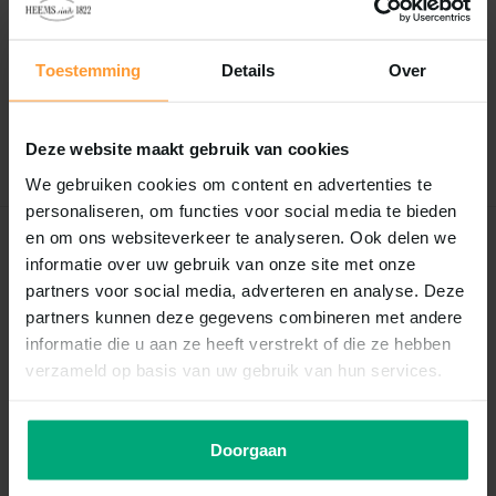
0
/
Based on 0 reviews
5
Toestemming
Details
Over
Er zijn nog geen reviews geschreven over dit product..
Schrijf je eigen review
Deze website maakt gebruik van cookies
We gebruiken cookies om content en advertenties te
personaliseren, om functies voor social media te bieden
en om ons websiteverkeer te analyseren. Ook delen we
Recent bekeken
informatie over uw gebruik van onze site met onze
partners voor social media, adverteren en analyse. Deze
partners kunnen deze gegevens combineren met andere
informatie die u aan ze heeft verstrekt of die ze hebben
verzameld op basis van uw gebruik van hun services.
Doorgaan