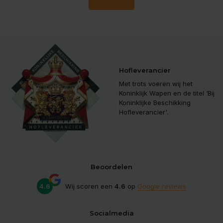
Hofleverancier
Met trots voeren wij het
Koninklijk Wapen en de titel ‘Bij
Koninklijke Beschikking
Hofleverancier'.
Beoordelen
4.6
Wij scoren een
4.6
op
Google reviews
Socialmedia