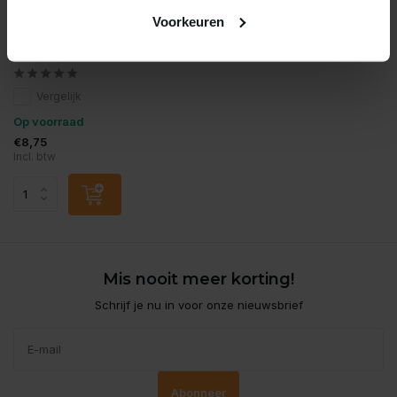
Eheim
Voorkeuren
Eheim 400580 buis 1m voor
slang 16/22
Vergelijk
Op voorraad
€8,75
Incl. btw
Mis nooit meer korting!
Schrijf je nu in voor onze nieuwsbrief
Abonneer