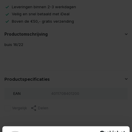
Leveringen binnen 2-3 werkdagen
Veilig en snel betaald met iDeal
Boven de €50,- gratis verzending
Productomschrijving
buis 16/22
Productspecificaties
EAN
4011708401200
Vergelijk
Delen
Reviews