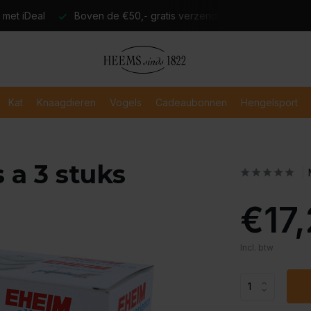
atis verzending
Verzending binnen 2-3 werkdagen
Veili
Kat
Knaagdieren
Vogels
Cadeaubonnen
Hengelsport
 a 3 stuks
€17
Incl. btw