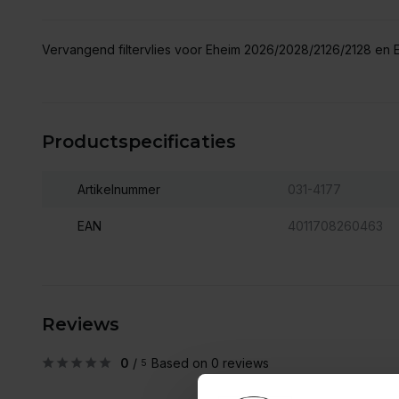
Vervangend filtervlies voor Eheim 2026/2028/2126/2128 en 
Productspecificaties
Artikelnummer
031-4177
EAN
4011708260463
Reviews
0
/
Based on 0 reviews
5