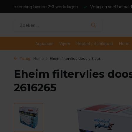
dagen
Veilig en snel betaald met iDeal
Boven de €50,- gr
Aquarium
Vijver
Reptiel / Schildpad
Hond
Terug
Home
Eheim filtervlies doos a 3 stu...
Eheim filtervlies doos
2616265