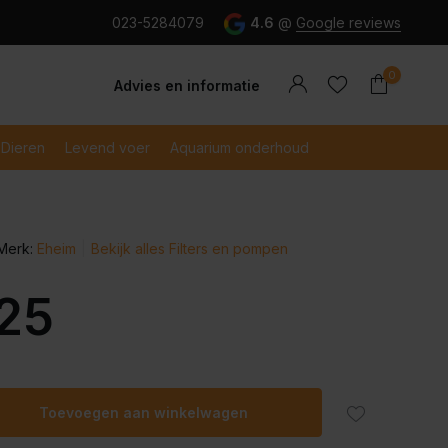
g en snel betaald met iDeal
023-5284079
4.6
@
Google reviews
0
Advies en informatie
Dieren
Levend voer
Aquarium onderhoud
Merk:
Eheim
Bekijk alles Filters en pompen
Account
Account
aanmaken
aanmaken
,25
Toevoegen aan winkelwagen