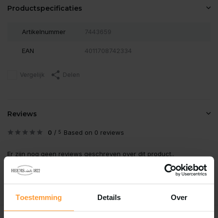
Productspecificaties
Artikelnummer
7443659
EAN
4011708742334
Vergelijk
Delen
Reviews
0
/
Based on 0 reviews
5
Er zijn nog geen reviews geschreven over dit product..
Schrijf je eigen review
Toestemming
Details
Over