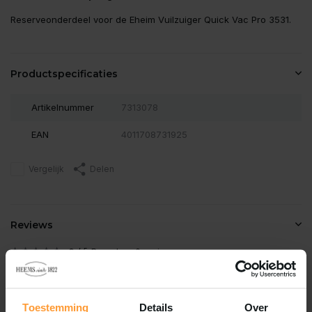
Reserveonderdeel voor de Eheim Vuilzuiger Quick Vac Pro 3531.
Productspecificaties
Artikelnummer
7313078
EAN
4011708731925
Vergelijk
Delen
Reviews
0
/
Based on 0 reviews
5
Er zijn nog geen reviews geschreven over dit product..
Toestemming
Details
Over