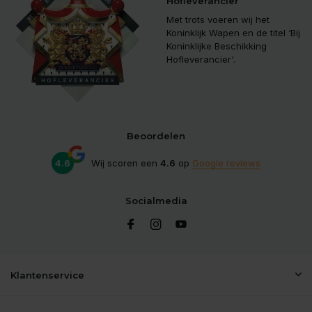
Hofleverancier
Met trots voeren wij het
Koninklijk Wapen en de titel ‘Bij
Koninklijke Beschikking
Hofleverancier'.
Beoordelen
4.6
Wij scoren een
4.6
op
Google reviews
Socialmedia
Klantenservice