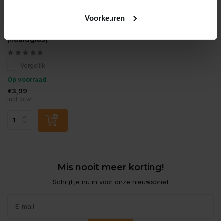
Voorkeuren
Moerings
Eleocharis acicularis pot
(naaldgras)
Vergelijk
Op voorraad
€3,99
Incl. btw
Mis nooit meer korting!
Schrijf je nu in voor onze nieuwsbrief