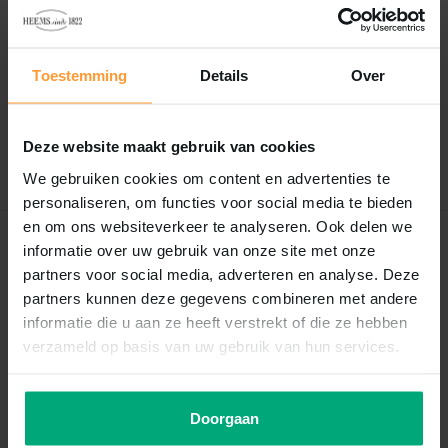
Reviews
0
/
Based on 0 reviews
5
Toestemming
Details
Over
Er zijn nog geen reviews geschreven over dit product..
Deze website maakt gebruik van cookies
Schrijf je eigen review
We gebruiken cookies om content en advertenties te
personaliseren, om functies voor social media te bieden
en om ons websiteverkeer te analyseren. Ook delen we
informatie over uw gebruik van onze site met onze
Recent bekeken
partners voor social media, adverteren en analyse. Deze
partners kunnen deze gegevens combineren met andere
informatie die u aan ze heeft verstrekt of die ze hebben
verzameld op basis van uw gebruik van hun services.
Doorgaan