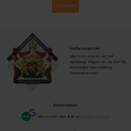
Abonneer
Hofleverancier
Met trots voeren wij het
Koninklijk Wapen en de titel ‘Bij
Koninklijke Beschikking
Hofleverancier'.
Beoordelen
4.6
Wij scoren een
4.6
op
Google reviews