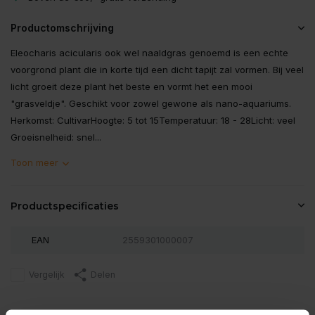
Productomschrijving
Eleocharis acicularis ook wel naaldgras genoemd is een echte
voorgrond plant die in korte tijd een dicht tapijt zal vormen. Bij veel
licht groeit deze plant het beste en vormt het een mooi
"grasveldje". Geschikt voor zowel gewone als nano-aquariums.
Herkomst: CultivarHoogte: 5 tot 15Temperatuur: 18 - 28Licht: veel
Groeisnelheid: snel...
Toon meer
Productspecificaties
EAN
2559301000007
Vergelijk
Delen