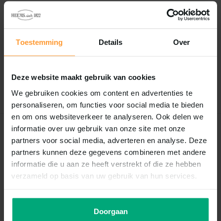
Reviews
0
/
Based on 0 reviews
5
Toestemming
Details
Over
Er zijn nog geen reviews geschreven over dit product..
Deze website maakt gebruik van cookies
Schrijf je eigen review
We gebruiken cookies om content en advertenties te
personaliseren, om functies voor social media te bieden
en om ons websiteverkeer te analyseren. Ook delen we
informatie over uw gebruik van onze site met onze
Recent bekeken
partners voor social media, adverteren en analyse. Deze
partners kunnen deze gegevens combineren met andere
informatie die u aan ze heeft verstrekt of die ze hebben
verzameld op basis van uw gebruik van hun services.
Doorgaan