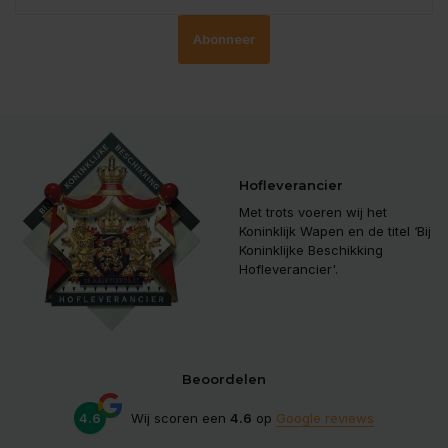
Abonneer
Hofleverancier
Met trots voeren wij het
Koninklijk Wapen en de titel ‘Bij
Koninklijke Beschikking
Hofleverancier'.
Beoordelen
4.6
Wij scoren een
4.6
op
Google reviews