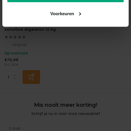
Voorkeuren
Eukanuba
Eukanuba daily care adult
sensitive digestion 12 kg
Vergelijk
Op voorraad
€70,99
Incl. btw
Mis nooit meer korting!
Schrijf je nu in voor onze nieuwsbrief