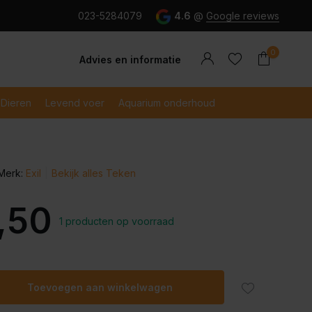
g en snel betaald met iDeal
023-5284079
4.6
@
Google reviews
0
Advies en informatie
Dieren
Levend voer
Aquarium onderhoud
Merk:
Exil
Bekijk alles Teken
Account
Account
aanmaken
aanmaken
,50
1 producten op voorraad
Toevoegen aan winkelwagen