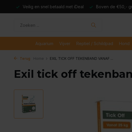
dagen
Veilig en snel betaald met iDeal
Boven de €50,- gr
Aquarium
Vijver
Reptiel / Schildpad
Hond
Terug
Home
EXIL TICK OFF TEKENBAND VANAF ...
Exil tick off tekenba