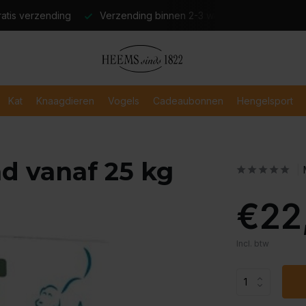
atis verzending
Verzending binnen 2-3 werkdagen
Veili
Kat
Knaagdieren
Vogels
Cadeaubonnen
Hengelsport
nd vanaf 25 kg
€22
Incl. btw