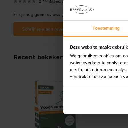
0
/
Based on 0 reviews
5
Er zijn nog geen reviews geschreven over dit product..
Toestemming
Schrijf je eigen review
Deze website maakt gebruik
We gebruiken cookies om cont
Recent bekeken
websiteverkeer te analyseren
media, adverteren en analys
verstrekt of die ze hebben v