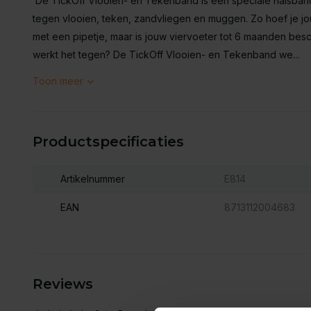
De TickOff Vlooien- en Tekenband is een speciale halsban
tegen vlooien, teken, zandvliegen en muggen. Zo hoef je 
met een pipetje, maar is jouw viervoeter tot 6 maanden be
werkt het tegen? De TickOff Vlooien- en Tekenband we...
Toon meer
Productspecificaties
Artikelnummer
E814
EAN
8713112004683
Reviews