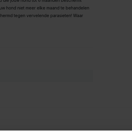
d die jouw hond tot 6 maanden beschermt
jouw hond niet meer elke maand te behandelen
schermd tegen vervelende parasieten! Waar