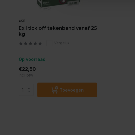
Exil
Exil tick off tekenband vanaf 25
kg
Vergelijk
...
Op voorraad
€22,50
Incl. btw
Toevoegen