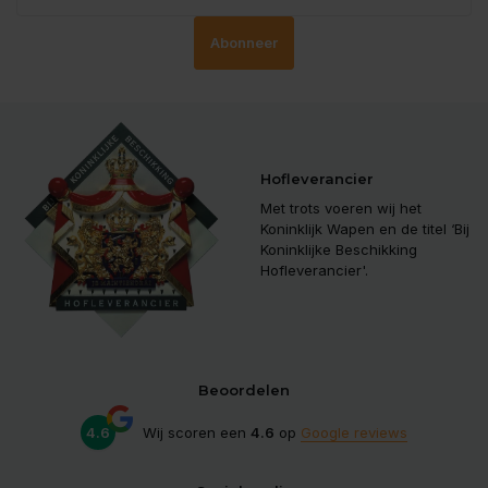
Abonneer
Hofleverancier
Met trots voeren wij het
Koninklijk Wapen en de titel ‘Bij
Koninklijke Beschikking
Hofleverancier'.
Beoordelen
4.6
Wij scoren een
4.6
op
Google reviews