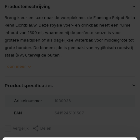
Productomschrijving
Breng kleur en luxe naar de voerplek met de Flamingo Eetpot Bella
Kena Lichtblauw. Deze royale voer- en drinkbak heeft een ruime
inhoud van 1500 ml, waarmee hij de perfecte keuze is voor
grotere maaltijden of als dagelijkse waterbak voor middelgrote tot
grote honden. De binnenzijde is gemaakt van hygiënisch roestvrij
staal (RVS), terwijl de buiten...
Toon meer
Productspecificaties
Artikelnummer
1030936
EAN
5415245101507
Vergelijk
Delen