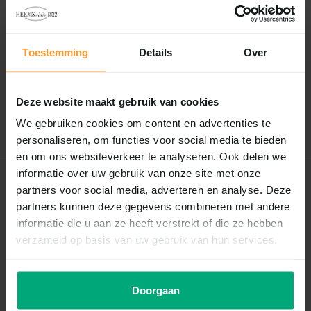
Reviews
Toestemming
Details
Over
0
/
Based on 0 reviews
5
Er zijn nog geen reviews geschreven over dit product..
Deze website maakt gebruik van cookies
Schrijf je eigen review
We gebruiken cookies om content en advertenties te
personaliseren, om functies voor social media te bieden
en om ons websiteverkeer te analyseren. Ook delen we
informatie over uw gebruik van onze site met onze
Recent bekeken
partners voor social media, adverteren en analyse. Deze
partners kunnen deze gegevens combineren met andere
informatie die u aan ze heeft verstrekt of die ze hebben
verzameld op basis van uw gebruik van hun services.
Doorgaan