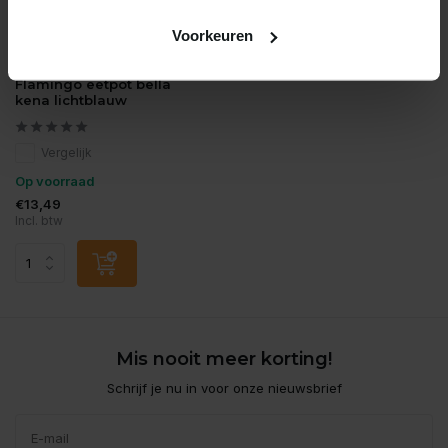
Voorkeuren
Flamingo
Flamingo eetpot bella
kena lichtblauw
Vergelijk
Op voorraad
€13,49
Incl. btw
Mis nooit meer korting!
Schrijf je nu in voor onze nieuwsbrief