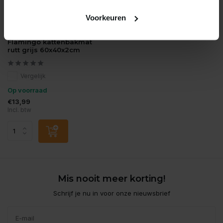
Voorkeuren
Flamingo
Flamingo kattenbakmat
rutt grijs 60x40x2cm
Vergelijk
Op voorraad
€13,99
Incl. btw
Mis nooit meer korting!
Schrijf je nu in voor onze nieuwsbrief