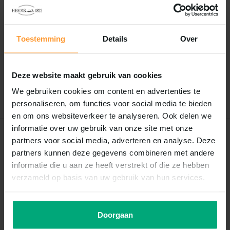
Reviews
Toestemming
Details
Over
0
/
Based on 0 reviews
5
Er zijn nog geen reviews geschreven over dit product..
Deze website maakt gebruik van cookies
Schrijf je eigen review
We gebruiken cookies om content en advertenties te
personaliseren, om functies voor social media te bieden
en om ons websiteverkeer te analyseren. Ook delen we
informatie over uw gebruik van onze site met onze
Recent bekeken
partners voor social media, adverteren en analyse. Deze
partners kunnen deze gegevens combineren met andere
informatie die u aan ze heeft verstrekt of die ze hebben
verzameld op basis van uw gebruik van hun services.
Doorgaan