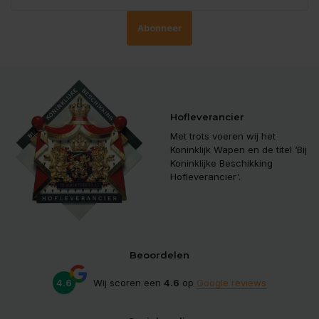
Abonneer
Hofleverancier
Met trots voeren wij het
Koninklijk Wapen en de titel ‘Bij
Koninklijke Beschikking
Hofleverancier'.
Beoordelen
4.6
Wij scoren een
4.6
op
Google reviews