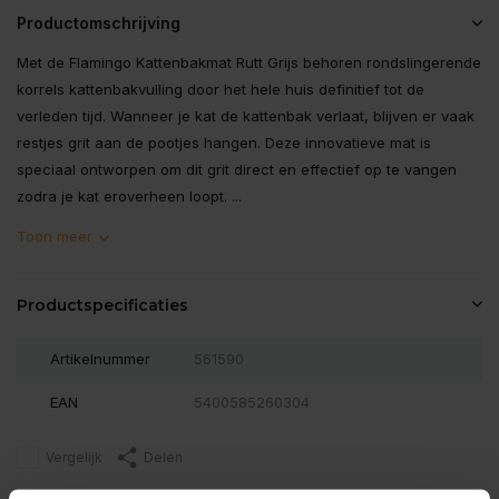
Productomschrijving
Met de Flamingo Kattenbakmat Rutt Grijs behoren rondslingerende
korrels kattenbakvulling door het hele huis definitief tot de
verleden tijd. Wanneer je kat de kattenbak verlaat, blijven er vaak
restjes grit aan de pootjes hangen. Deze innovatieve mat is
speciaal ontworpen om dit grit direct en effectief op te vangen
zodra je kat eroverheen loopt. ...
Toon meer
Productspecificaties
Artikelnummer
561590
EAN
5400585260304
Vergelijk
Delen