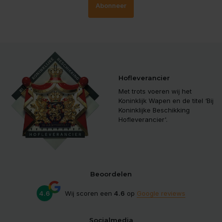
Abonneer
Hofleverancier
Met trots voeren wij het
Koninklijk Wapen en de titel ‘Bij
Koninklijke Beschikking
Hofleverancier'.
Beoordelen
4.6
Wij scoren een
4.6
op
Google reviews
Socialmedia