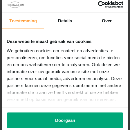
Reviews
0
/
Based on 0 reviews
5
Toestemming
Details
Over
Er zijn nog geen reviews geschreven over dit product..
Deze website maakt gebruik van cookies
Schrijf je eigen review
We gebruiken cookies om content en advertenties te
personaliseren, om functies voor social media te bieden
en om ons websiteverkeer te analyseren. Ook delen we
Recent bekeken
informatie over uw gebruik van onze site met onze
partners voor social media, adverteren en analyse. Deze
partners kunnen deze gegevens combineren met andere
informatie die u aan ze heeft verstrekt of die ze hebben
verzameld op basis van uw gebruik van hun services.
Doorgaan