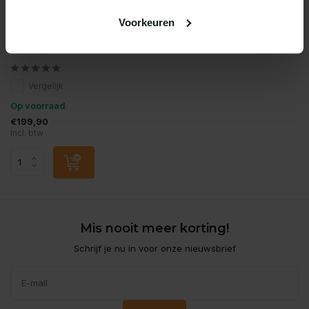
Voorkeuren
Flamingo
Flamingo krabpaal hector
bruin
Vergelijk
Op voorraad
€199,90
Incl. btw
Mis nooit meer korting!
Schrijf je nu in voor onze nieuwsbrief