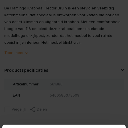
De Flamingo Krabpaal Hector Bruin is een stevig en veelzijdig
kattenmeubel dat speciaal is ontworpen voor katten die houden
van actief klimmen en uitgebreid krabben. Met een comfortabele
hoogte van 116 cm biedt deze krabpaal een uitstekende
middelhoge uitkijkpost, zonder dat het meubel te veel ruimte
opeist in je interieur. Het meubel blinkt uit i...
Toon meer
Productspecificaties
Artikelnummer
561886
EAN
5400585373509
Vergelijk
Delen