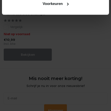
Voorkeuren
Frama
Frama tea tree shampo
Vergelijk
Niet op voorraad
€10,99
Incl. btw
Bekijken
Mis nooit meer korting!
Schrijf je nu in voor onze nieuwsbrief
Abonneer