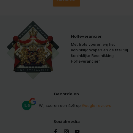
Hofleverancier
Met trots voeren wij het
Koninklijk Wapen en de titel ‘Bij
Koninklijke Beschikking
Hofleverancier'.
Beoordelen
4.6
Wij scoren een
4.6
op
Google reviews
Socialmedia