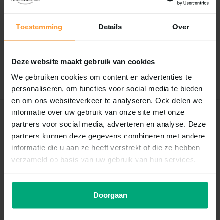
Reviews
Toestemming
Details
Over
0
/
Based on 0 reviews
5
Er zijn nog geen reviews geschreven over dit product..
Deze website maakt gebruik van cookies
Schrijf je eigen review
We gebruiken cookies om content en advertenties te
personaliseren, om functies voor social media te bieden
en om ons websiteverkeer te analyseren. Ook delen we
informatie over uw gebruik van onze site met onze
Recent bekeken
partners voor social media, adverteren en analyse. Deze
partners kunnen deze gegevens combineren met andere
informatie die u aan ze heeft verstrekt of die ze hebben
verzameld op basis van uw gebruik van hun services.
Doorgaan