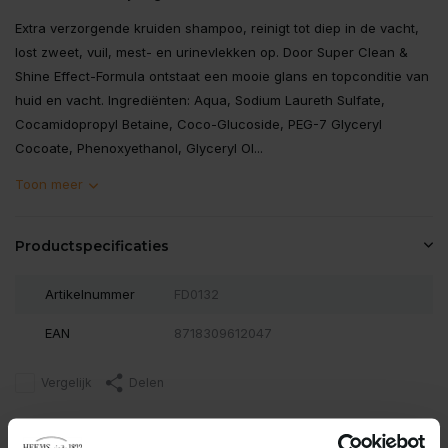
Extra verzorgende kruiden shampoo, reinigt tot diep in de vacht,
lost zweet, vuil, mest- en urinevlekken op. Door Super Clean &
Shine Effect-Formula ontstaat een mooie glans en topconditie van
huid en vacht. Ingrediënten: Aqua, Sodium Laureth Sulfate,
Cocamidopropyl Betaine, Coco-Glucoside, PEG-7 Glyceryl
Cocoate, Phenoxyethanol, Glyceryl Ol...
Toon meer
Productspecificaties
Artikelnummer
FD0132
EAN
8718309612047
Vergelijk
Delen