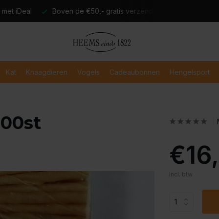
atis verzending
Verzending binnen 2-3 werkdagen
Veili
Kat
Knaagdieren
Vogels
Cadeaubonnen
Hengelsport
100st
€16
Incl. btw