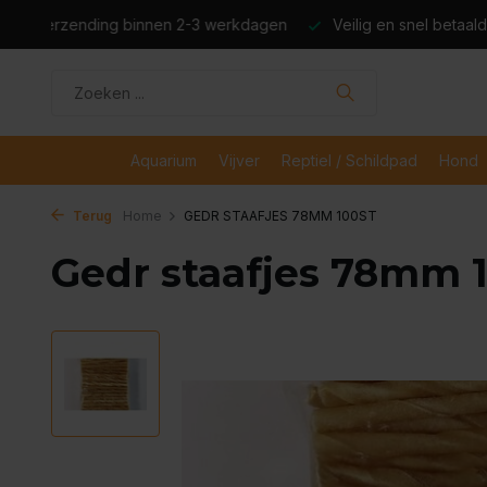
dagen
Veilig en snel betaald met iDeal
Boven de €50,- gr
Aquarium
Vijver
Reptiel / Schildpad
Hond
Terug
Home
GEDR STAAFJES 78MM 100ST
Gedr staafjes 78mm 