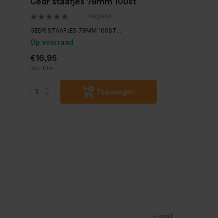
Gedr staafjes 78mm 100st
Vergelijk
GEDR STAAFJES 78MM 100ST...
Op voorraad
€16,95
Incl. btw
Toevoegen