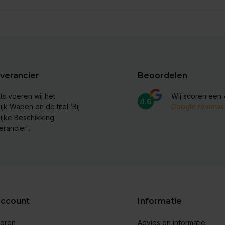
verancier
Beoordelen
ts voeren wij het
Wij scoren een
4.6
ijk Wapen en de titel ‘Bij
Google reviews
lijke Beschikking
erancier'.
account
Informatie
reren
Advies en informatie