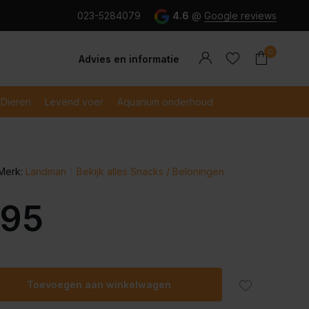
g en snel betaald met iDeal
023-5284079
4.6
@
Google reviews
0
Advies en informatie
Dieren
Levend voer
Aquarium onderhoud
Merk:
Landman
Bekijk alles Snacks / Beloningen
Account
Account
aanmaken
aanmaken
,95
Toevoegen aan winkelwagen