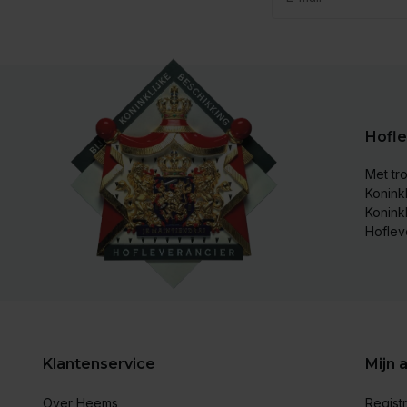
Hofle
Met tro
Koninkl
Konink
Hoflev
Klantenservice
Mijn 
Over Heems
Regist