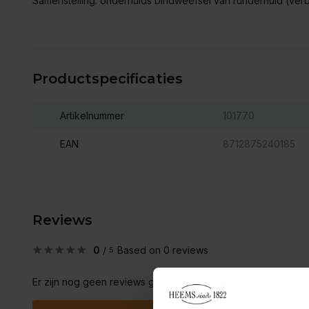
Samenstelling: onderhuids bindweefsel van runderhuid (verb
Productspecificaties
Artikelnummer
101770
EAN
8712875240185
Reviews
0
/
Based on 0 reviews
5
Er zijn nog geen reviews geschreven over dit product..