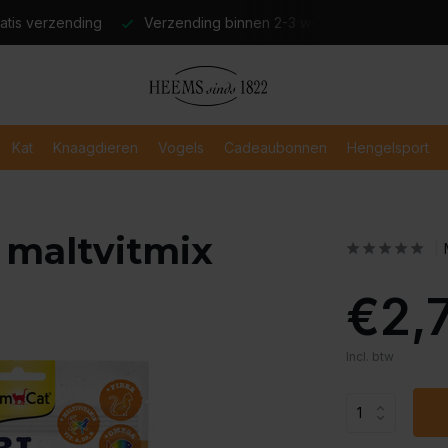
atis verzending
Verzending binnen 2-3 werkdagen
Veili
Kat
Knaagdieren
Vogels
Cadeaubonnen
Hengelsport
 maltvitmix
€2,
Incl. btw