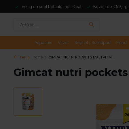
dagen
Veilig en snel betaald met iDeal
Boven de €50,- gr
Aquarium
Vijver
Reptiel / Schildpad
Hond
Terug
Home
GIMCAT NUTRI POCKETS MALTVITMI...
Gimcat nutri pockets