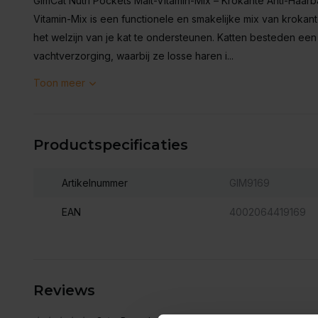
GimCat Nutri Pockets Malt-Vitamin-Mix – Krokante Anti-Haarb
Vitamin-Mix is een functionele en smakelijke mix van krokan
het welzijn van je kat te ondersteunen. Katten besteden ee
vachtverzorging, waarbij ze losse haren i...
Toon meer
Productspecificaties
Artikelnummer
GIM9169
EAN
4002064419169
Reviews