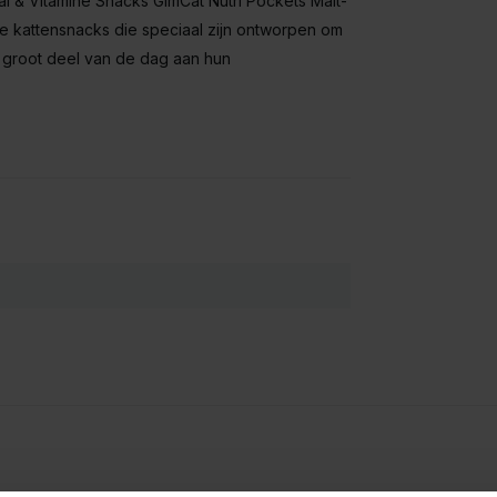
al & Vitamine Snacks GimCat Nutri Pockets Malt-
te kattensnacks die speciaal zijn ontworpen om
n groot deel van de dag aan hun