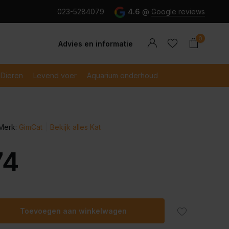
g en snel betaald met iDeal
023-5284079
4.6
@
Google reviews
0
Advies en informatie
Dieren
Levend voer
Aquarium onderhoud
Merk:
GimCat
Bekijk alles Kat
Account
Account
aanmaken
aanmaken
74
Toevoegen aan winkelwagen