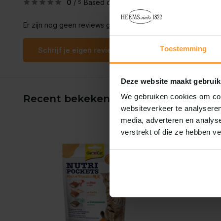
0
/
Based on 0 reviews
5
Er zijn nog geen reviews geschreven over dit product..
Toestemming
Schrijf je eigen review
Deze website maakt gebruik
We gebruiken cookies om cont
Recent bekeken
websiteverkeer te analyseren
media, adverteren en analys
verstrekt of die ze hebben v