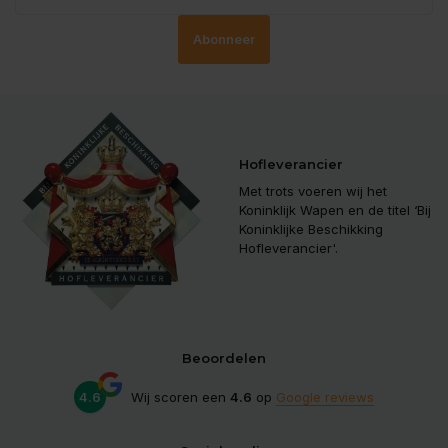
Abonneer
Hofleverancier
Met trots voeren wij het
Koninklijk Wapen en de titel ‘Bij
Koninklijke Beschikking
Hofleverancier'.
Beoordelen
4.6
Wij scoren een
4.6
op
Google reviews