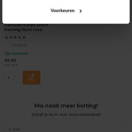
Voorkeuren
de Boon
Hamstermolen silent
training 15cm roze
Vergelijk
Op voorraad
€9,95
Incl. btw
Mis nooit meer korting!
Schrijf je nu in voor onze nieuwsbrief