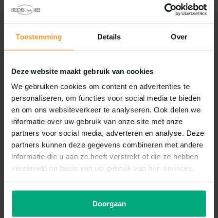
Reviews
Toestemming
Details
Over
0
/
Based on 0 reviews
5
Er zijn nog geen reviews geschreven over dit product..
Deze website maakt gebruik van cookies
Schrijf je eigen review
We gebruiken cookies om content en advertenties te
personaliseren, om functies voor social media te bieden
en om ons websiteverkeer te analyseren. Ook delen we
informatie over uw gebruik van onze site met onze
Recent bekeken
partners voor social media, adverteren en analyse. Deze
partners kunnen deze gegevens combineren met andere
informatie die u aan ze heeft verstrekt of die ze hebben
verzameld op basis van uw gebruik van hun services.
Doorgaan