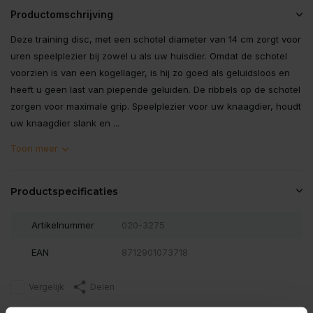
Productomschrijving
Deze training disc, met een schotel diameter van 14 cm zorgt voor
uren speelplezier bij zowel u als uw huisdier. Omdat de schotel
voorzien is van een kogellager, is hij zo goed als geluidsloos en
heeft u geen last van piepende geluiden. De ribbels op de schotel
zorgen voor maximale grip. Speelplezier voor uw knaagdier, houdt
uw knaagdier slank en ...
Toon meer
Productspecificaties
Artikelnummer
020-3275
EAN
8712901073718
Vergelijk
Delen