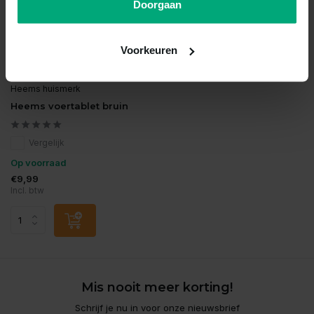
Doorgaan
Voorkeuren
Heems huismerk
Heems voertablet bruin
Vergelijk
Op voorraad
€9,99
Incl. btw
Mis nooit meer korting!
Schrijf je nu in voor onze nieuwsbrief