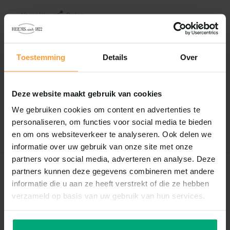
Vergelijk
Delen
Reviews
Toestemming
Details
Over
0
/
Based on 0 reviews
5
Deze website maakt gebruik van cookies
Er zijn nog geen reviews geschreven over dit product..
We gebruiken cookies om content en advertenties te
personaliseren, om functies voor social media te bieden
Schrijf je eigen review
en om ons websiteverkeer te analyseren. Ook delen we
informatie over uw gebruik van onze site met onze
partners voor social media, adverteren en analyse. Deze
partners kunnen deze gegevens combineren met andere
Recent bekeken
informatie die u aan ze heeft verstrekt of die ze hebben
verzameld op basis van uw gebruik van hun services.