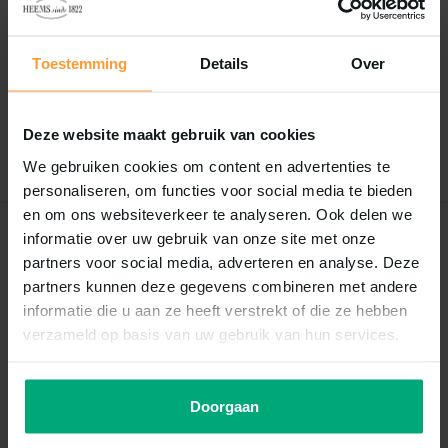
Reviews
0
/
Based on 0 reviews
5
Toestemming
Details
Over
Er zijn nog geen reviews geschreven over dit product..
Deze website maakt gebruik van cookies
Schrijf je eigen review
We gebruiken cookies om content en advertenties te
personaliseren, om functies voor social media te bieden
en om ons websiteverkeer te analyseren. Ook delen we
informatie over uw gebruik van onze site met onze
Recent bekeken
partners voor social media, adverteren en analyse. Deze
partners kunnen deze gegevens combineren met andere
informatie die u aan ze heeft verstrekt of die ze hebben
verzameld op basis van uw gebruik van hun services.
Doorgaan