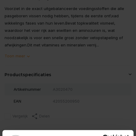
Voorziet in de exact uitgebalanceerde voedingsstoffen die alle
pasgeboren vissen nodig hebben, tijdens de eerste ont\xad
wikkelings fases van hun leven.Bevat topkwaliteit vismeel,
waardoor het voer rijk aan eiwitten en aminozuren is, wat
noodzakelijk is voor een snelle groei zonder vetopstapeling of
afwijkingen.Dit met vitamines en mineralen verrij...
Toon meer
Productspecificaties
Artikelnummer
A3020470
EAN
42055200950
Vergelijk
Delen