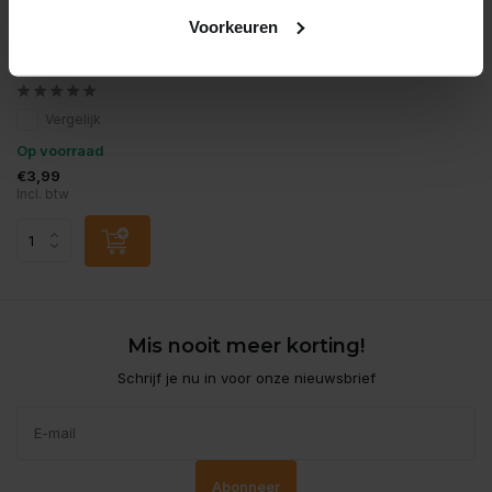
Voorkeuren
Hikari Visvoer
Hikari first bites 10gram
Vergelijk
Op voorraad
€3,99
Incl. btw
Mis nooit meer korting!
Schrijf je nu in voor onze nieuwsbrief
Abonneer