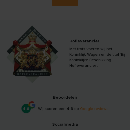
Hofleverancier
Met trots voeren wij het
Koninklijk Wapen en de titel ‘Bij
Koninklijke Beschikking
Hofleverancier'.
Beoordelen
4.6
Wij scoren een
4.6
op
Google reviews
Socialmedia