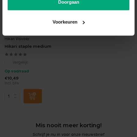
Doorgaan
Voorkeuren
Hikari Visvoer
Hikari staple medium
Vergelijk
Op voorraad
€10,49
Incl. btw
Mis nooit meer korting!
Schrijf je nu in voor onze nieuwsbrief