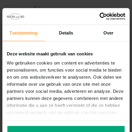
Vergelijk
Delen
Reviews
Toestemming
Details
Over
0
/
Based on 0 reviews
5
Deze website maakt gebruik van cookies
Er zijn nog geen reviews geschreven over dit product..
We gebruiken cookies om content en advertenties te
personaliseren, om functies voor social media te bieden
Schrijf je eigen review
en om ons websiteverkeer te analyseren. Ook delen we
informatie over uw gebruik van onze site met onze
partners voor social media, adverteren en analyse. Deze
partners kunnen deze gegevens combineren met andere
Recent bekeken
informatie die u aan ze heeft verstrekt of die ze hebben
verzameld op basis van uw gebruik van hun services.